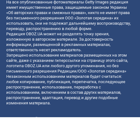
На все опубликованные фотоматериалы Getty Images редакция
имеет имущественные права, защищаемые законом Украины
«Об авторских правах и смежных правах», никто не имеет права
без письменного разрешения ООО «Золотая середина» их
использовать, они не подлежат дальнейшему воспроизводству,
переводу, распространению в любой форме.
Редакция OBOZ.UA может не разделять точку зрения,
изложенную в авторском материале. За достоверность
информации, размещенной в рекламных материалах,
ответственность несет рекламодатель.
Запрещено использование материалов размещенных на этом
сайте, даже с указанием гиперссылки на страницу этого сайта,
логотипа OBOZ.UA или любого другого упоминания, но без
письменного разрешения Редакции/ООО «Золотая середина»
Незаконным использованием материалов будет считаться:
любое копирование, публикация, перепечатка, последующее
распространение, использование, переработка с
использованием, включением в состав других материалов,
распространение, адаптация, перевод и другие подобные
изменения материала.
Название онлайн медиа — «OBOZ.UA»
- субъект в сфере онлайн медиа;
- идентификатор медиа — R40-06156;
- почтовый адрес — ул. Деревообрабатывающая, д. 7, г. Киев,
01013;