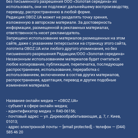
без письменного разрешения ООО «Золотая середина» их
использовать, они не подлежат дальнейшему воспроизводству,
переводу, распространению в любой форме.
Редакция OBOZ.UA может не разделять точку зрения,
изложенную в авторском материале. За достоверность
информации, размещенной в рекламных материалах,
ответственность несет рекламодатель.
Запрещено использование материалов размещенных на этом
сайте, даже с указанием гиперссылки на страницу этого сайта,
логотипа OBOZ.UA или любого другого упоминания, но без
письменного разрешения Редакции/ООО «Золотая середина»
Незаконным использованием материалов будет считаться:
любое копирование, публикация, перепечатка, последующее
распространение, использование, переработка с
использованием, включением в состав других материалов,
распространение, адаптация, перевод и другие подобные
изменения материала.
Название онлайн медиа — «OBOZ.UA»
- субъект в сфере онлайн медиа;
- идентификатор медиа — R40-06156;
- почтовый адрес — ул. Деревообрабатывающая, д. 7, г. Киев,
01013;
- адрес электронной почты —
[email protected]
; - телефон — (044)
585 46 20