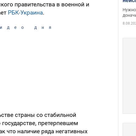
неис
кого правительства в военной и
судь
Нужно 
ает
РБК-Украина
.
неож
донач
8.08.20
идео дня
ьстве страны со стабильной
о государстве, претерпевшем
ак что наличие ряда негативных