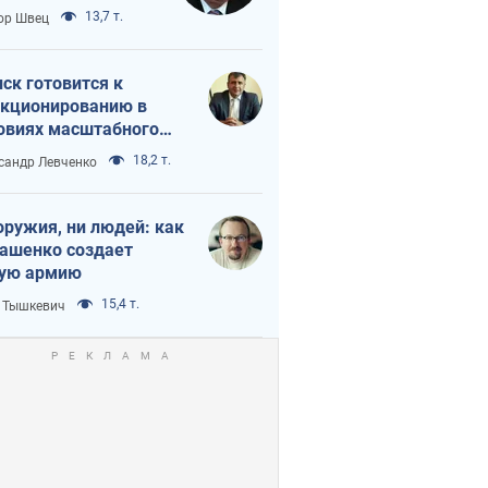
 тайный план
13,7 т.
ор Швец
мпа и Путина?
ск готовится к
кционированию в
овиях масштабного
нного кризиса
18,2 т.
сандр Левченко
оружия, ни людей: как
ашенко создает
ую армию
15,4 т.
 Тышкевич