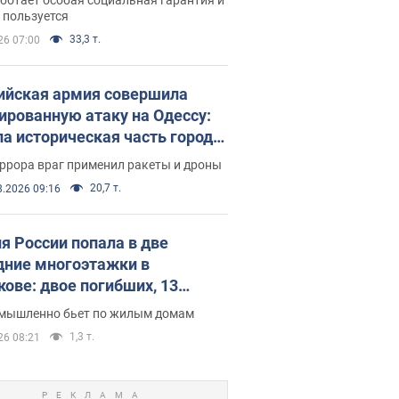
е поселился
 пользуется
33,3 т.
26 07:00
ийская армия совершила
ированную атаку на Одессу:
ла историческая часть города,
 пострадавшие. Фото и видео
ррора враг применил ракеты и дроны
20,7 т.
8.2026 09:16
я России попала в две
дние многоэтажки в
кове: двое погибших, 13
радавших
умышленно бьет по жилым домам
1,3 т.
26 08:21