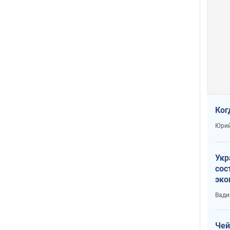
Ког
Юрий
Укр
сос
эко
Ест
Вади
тун
Чей