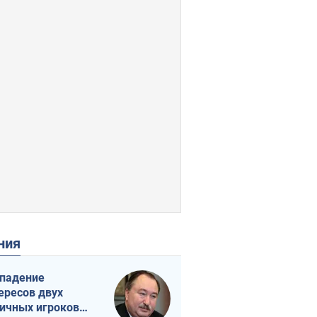
ения
падение
ересов двух
ичных игроков