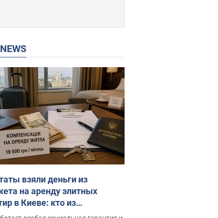
P NEWS
таты взяли деньги из
ета на аренду элитных
ир в Киеве: кто из
аментариев просил средства
ботает особая социальная гарантия и