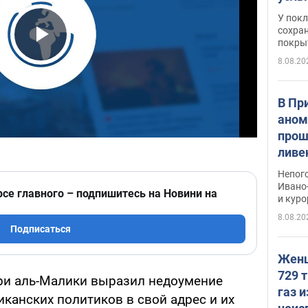
слож
У пок
кото
сохра
покрыт
"зол
Play Video
8.08.20
В Пр
аном
прош
ливе
прев
Непог
Виде
Ивано
рсе главного – подпишитесь на Новини на
и кур
8.08.20
Подписаться
Женщ
729 т
ри аль-Малики выразил недоумение
газ 
канских политиков в свой адрес и их