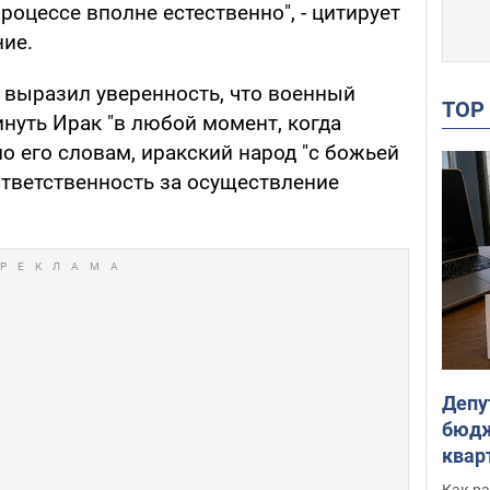
оцессе вполне естественно", - цитирует
ние.
 выразил уверенность, что военный
TO
нуть Ирак "в любой момент, когда
по его словам, иракский народ "с божьей
тветственность за осуществление
Депу
бюдж
кварт
парл
Как ра