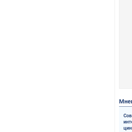
Мн
Сов
инт
цин