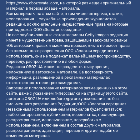
https://www.obozrevatel.com
, на которой размещен оригинальный
материал в первом абзаце материала.
Все материалы на этом сайте, в том числе интервью, статьи,
исследования – служебные произведения журналистов
редакции, исключительные имущественные права на которые
принадлежат ООО «Золотая середина».
На все опубликованные фотоматериалы Getty Images редакция
имеет имущественные права, защищаемые законом Украины
«Об авторских правах и смежных правах», никто не имеет права
без письменного разрешения ООО «Золотая середина» их
использовать, они не подлежат дальнейшему воспроизводству,
переводу, распространению в любой форме.
Редакция OBOZ.UA может не разделять точку зрения,
изложенную в авторском материале. За достоверность
информации, размещенной в рекламных материалах,
ответственность несет рекламодатель.
Запрещено использование материалов размещенных на этом
сайте, даже с указанием гиперссылки на страницу этого сайта,
логотипа OBOZ.UA или любого другого упоминания, но без
письменного разрешения Редакции/ООО «Золотая середина»
Незаконным использованием материалов будет считаться:
любое копирование, публикация, перепечатка, последующее
распространение, использование, переработка с
использованием, включением в состав других материалов,
распространение, адаптация, перевод и другие подобные
изменения материала.