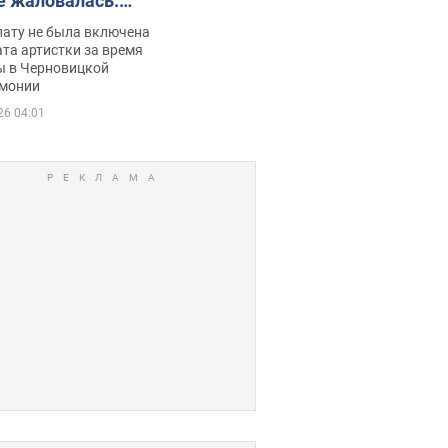
е жаловалась:
ько получала
лату не была включена
ца
та артистки за время
ы в Черновицкой
монии
26 04:01