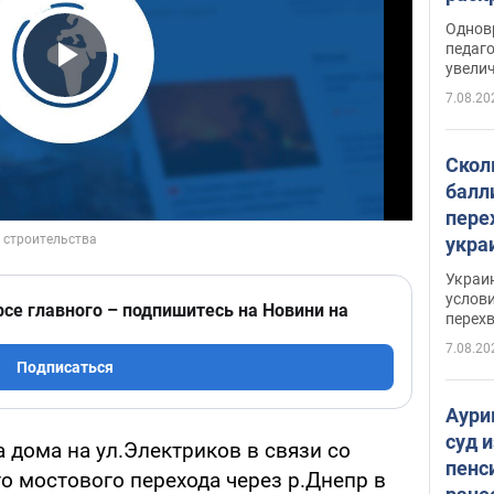
Однов
педаг
увелич
Play Video
7.08.20
Скол
балл
пере
укра
июле
Украи
назв
услови
рсе главного – подпишитесь на Новини на
перех
7.08.20
Подписаться
Аури
суд 
 дома на ул.Электриков в связи со
пенс
о мостового перехода через р.Днепр в