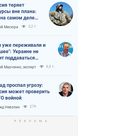
сия теряет
урсы вне плана:
 на самом деле
тует темп войны
5,2 т.
ей Мисюра
 уже переживали и
шее": Украине не
ит поддаваться
аянию из-за
6,3 т.
ей Марченко, эксперт
етного террора
ад проспал угрозу:
сия может проверить
О войной
279
ид Невзлин