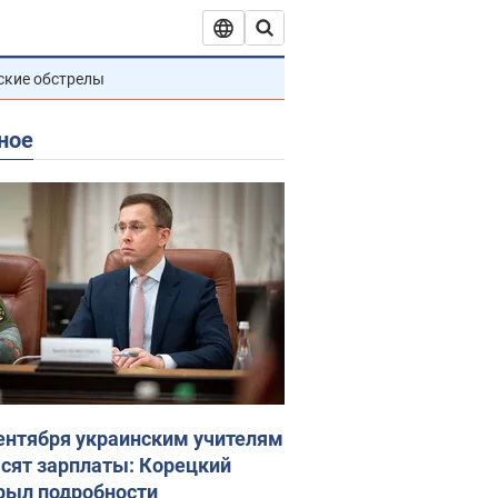
ские обстрелы
ное
сентября украинским учителям
сят зарплаты: Корецкий
рыл подробности