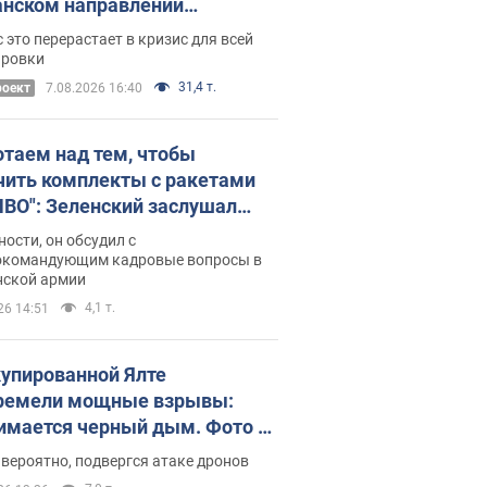
нском направлении
ический дискомфорт: как это
 это перерастает в кризис для всей
ось
ировки
31,4 т.
роект
7.08.2026 16:40
отаем над тем, чтобы
чить комплекты с ракетами
ПВО": Зеленский заслушал
ад Драпатого и объявил о
ности, он обсудил с
х мерах
окомандующим кадровые вопросы в
нской армии
4,1 т.
26 14:51
купированной Ялте
ремели мощные взрывы:
имается черный дым. Фото и
о
 вероятно, подвергся атаке дронов