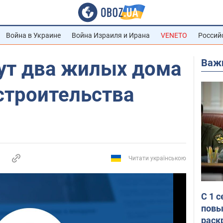
Война в Украине
Война Израиля и Ирана
VENETO
Россий
Важ
сут два жилых дома
строительства
Читати українською
С 1 
повы
раск