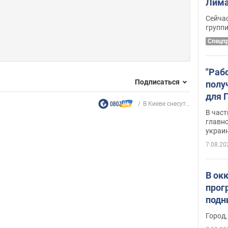
Лима
крит
Сейчас
удал
групп
Спецп
"Раб
Подписаться
полу
для 
В Киеве снесут...
докл
В част
новы
главн
украи
7.08.20
В ок
прог
подн
виде
Город,