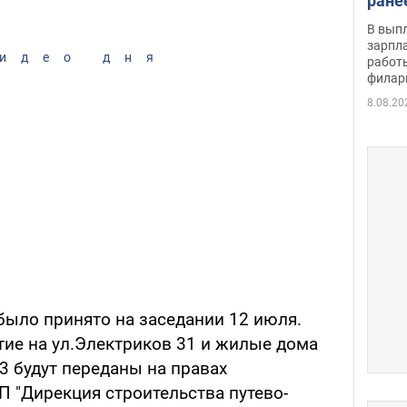
ране
скол
В вып
певи
зарпла
идео дня
работ
филар
8.08.20
ыло принято на заседании 12 июля.
ие на ул.Электриков 31 и жилые дома
/3 будут переданы на правах
П "Дирекция строительства путево-