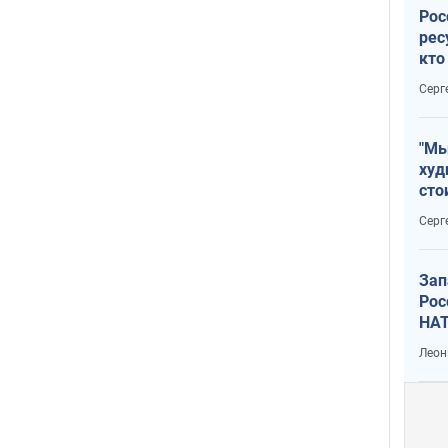
Рос
рес
кто
дик
Серг
"Мы
худ
сто
отч
Серг
рак
Зап
Рос
НАТ
Леон