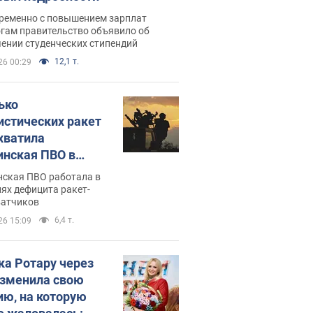
ременно с повышением зарплат
огам правительство объявило об
ении студенческих стипендий
12,1 т.
26 00:29
ько
истических ракет
хватила
инская ПВО в
: в Минобороны
нская ПВО работала в
али цифру
ях дефицита ракет-
ватчиков
6,4 т.
26 15:09
ка Ротару через
изменила свою
ию, на которую