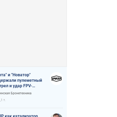
рта" и "Новатор"
ержали пулеметный
трел и удар FPV-
на, сохранив жизнь
инская Бронетехника
церу ВСУ
,1 т.
Р как катализатор