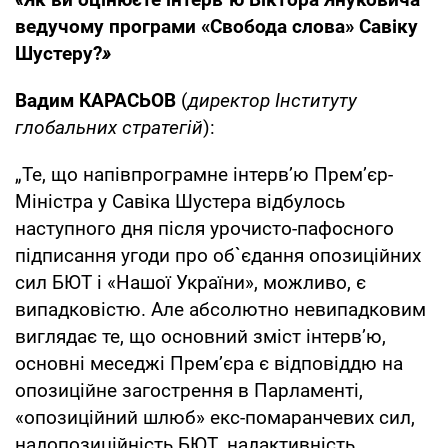
ведучому програм
и
«Свобода слова» Савіку
Шустеру?
»
Вадим КАРАСЬОВ
(
директор Інституту
глобальних стратегій
):
„Те, що напівпрограмне інтерв’ю Прем’єр-
Міністра у Савіка Шустера відбулось
наступного дня після урочисто-пафосного
підписання угоди про об`єдання опозиційних
сил БЮТ і «Нашої України», можливо, є
випадковістю. Але абсолютно невипадковим
виглядає те, що основний зміст інтерв’ю,
основні меседжі Прем’єра є відповіддю на
опозиційне загострення в Парламенті,
«опозиційний шлюб» екс-помаранчевих сил,
надопозиційність БЮТ, надактивність