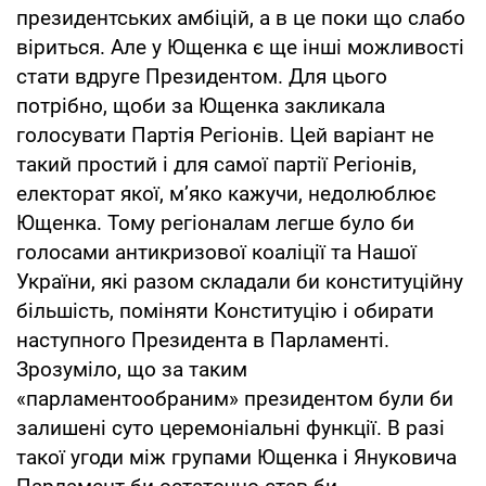
президентських амбіцій, а в це поки що слабо
віриться. Але у Ющенка є ще інші можливості
стати вдруге Президентом. Для цього
потрібно, щоби за Ющенка закликала
голосувати Партія Регіонів. Цей варіант не
такий простий і для самої партії Регіонів,
електорат якої, м’яко кажучи, недолюблює
Ющенка. Тому регіоналам легше було би
голосами антикризової коаліції та Нашої
України, які разом складали би конституційну
більшість, поміняти Конституцію і обирати
наступного Президента в Парламенті.
Зрозуміло, що за таким
«парламентообраним» президентом були би
залишені суто церемоніальні функції. В разі
такої угоди між групами Ющенка і Януковича