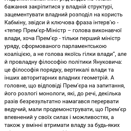
бажання закріпитися у владній структурі,
зацементувати владний розподіл на користь
Кабміну, звідси й ключова фраза інтерв’ю -
«тепер Прем’єр-Міністр – голова виконавчої
влади, хоча Прем’єр - тільки перший міністр
уряду, сформованого парламентською
коаліцією, а не голова якоїсь гілки влади”, але
й провладну філософію політики Януковича:
це філософія порядку, вертикалі влади та
інших авторитарних владних геометрій. А
головне, що відповіді Прем’єра на запитання,
його розлогі монологи, які, до речі, декілька
разів безрезультатно намагався перервати
ведучий, мали продемонструвати, що Прем’єр
впевнений у своїх силах і можливостях, а
також у вмінні втримати владу за будь-яких