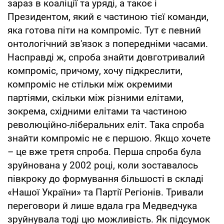
зараз в коаліції та уряді, а такоє і
Президентом, який є частиною тієї команди,
яка готова піти на компроміс. Тут є певний
онтологічний зв'язок з попередніми часами.
Насправді ж, спроба знайти довготривалий
компроміс, причому, хочу підкреслити,
компроміс не стільки між окремими
партіями, скільки між різними елітами,
зокрема, східними елітами та частиною
революційно-ліберальних еліт. Така спроба
знайти компроміс не є першою. Якщо хочете
– це вже третя спроба. Перша спроба була
зруйнована у 2002 році, коли зоставалось
півкроку до формування більшості в складі
«Нашої України» та Партії Регіонів. Тривали
переговори й лише вдала гра Медведчука
зруйнувала тоді цю можливість. Як підсумок