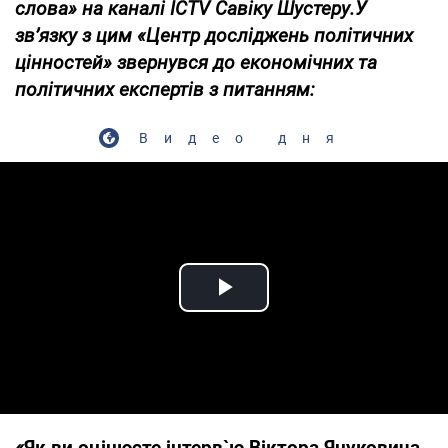
слова» на каналі
ICTV
Савіку Шустеру
.
У
зв’язку з цим «Центр досліджень політичних
цінностей» звернувся до економічних та
політичних експертів з питанням:
Видео дня
Play Video
«
Як ви оцінюєте інтерв`ю Віктора Януковича