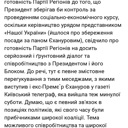
готовність Партії Регіонів до того, що
Президент зберігав би контроль за
проведенням соціально-економічного курсу,
оскільки керівництво урядом представником
«Нашої України» (йшлося про збереження
посади за паном Єхануровим), свідчило про
готовність Партії Регіонів на досить
серйозний і ґрунтовний діалог та
співробітництво з Президентом і його
Блоком. До речі, тут є певне змістовне
перегукування з тими меседжами, з якими
виступив і екс-Премє`р Єхануров у газеті
Київський телеграф, яка вийшла теж минулої
суботи. Думаю, що є певний зв'язок в
позиціях політиків, які свого часу були
прибічниками широкої коаліції. Тема
можливого співробітництва та широкої