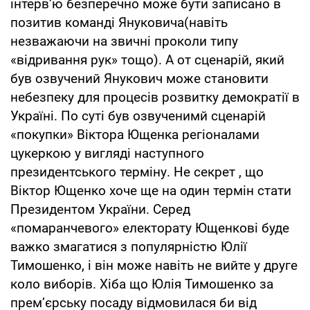
інтерв’ю безперечно може бути записано в
позитив команді Януковича(навіть
незважаючи на звичні проколи типу
«відривання рук» тощо). А от сценарій, який
був озвучений Янукович може становити
небезпеку для процесів розвитку демократії в
Україні. По суті був озвученимй сценарій
«покупки» Віктора Ющенка регіоналами
цукеркою у вигляді наступного
президентського терміну. Не секрет , що
Віктор Ющенко хоче ще на один термін стати
Президентом України. Серед
«помаранчевого» електорату Ющенкові буде
важко змагатися з популярністю Юлії
Тимошенко, і він може навіть не вийте у друге
коло виборів. Хіба що Юлія Тимошенко за
прем’єрську посаду відмовилася би від