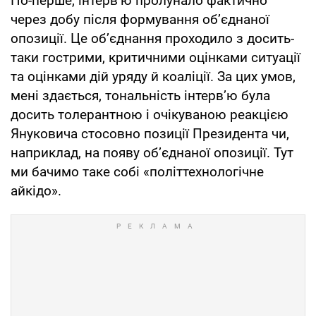
По-перше, інтерв’ю пролунало фактично
через добу після формування об’єднаної
опозиції. Це об’єднання проходило з досить-
таки гострими, критичними оцінками ситуації
та оцінками дій уряду й коаліції. За цих умов,
мені здається, тональність інтерв’ю була
досить толерантною і очікуваною реакцією
Януковича стосовно позиції Президента чи,
наприклад, на появу об’єднаної опозиції. Тут
ми бачимо таке собі «політтехнологічне
айкідо».