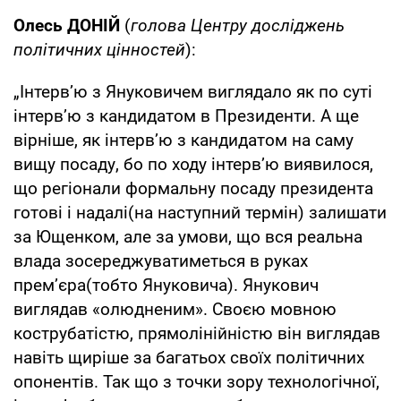
Олесь ДОНІЙ
(
голова Центру досліджень
політичних цінностей
):
„Інтерв’ю з Януковичем виглядало як по суті
інтерв’ю з кандидатом в Президенти. А ще
вірніше, як інтерв’ю з кандидатом на саму
вищу посаду, бо по ходу інтерв’ю виявилося,
що регіонали формальну посаду президента
готові і надалі(на наступний термін) залишати
за Ющенком, але за умови, що вся реальна
влада зосереджуватиметься в руках
прем’єра(тобто Януковича). Янукович
виглядав «олюдненим». Своєю мовною
кострубатістю, прямолінійністю він виглядав
навіть щиріше за багатьох своїх політичних
опонентів. Так що з точки зору технологічної,