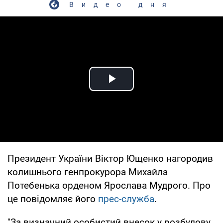
Видео дня
Play Video
Президент України Віктор Ющенко нагородив
колишнього генпрокурора Михайла
Потебенька орденом Ярослава Мудрого. Про
це повідомляє його
прес-служба
.
"За визначний особистий внесок у розбудову