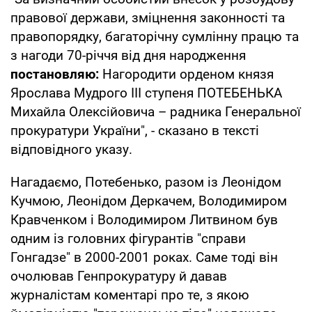
правової держави, зміцнення законності та
правопорядку, багаторічну сумлінну працю та
з нагоди 70-річчя від дня народження
постановляю:
Нагородити орденом князя
Ярослава Мудрого III ступеня ПОТЕБЕНЬКА
Михайла Олексійовича – радника Генеральної
прокуратури України", - сказано в тексті
відповідного указу.
Нагадаємо, Потебенько, разом із Леонідом
Кучмою, Леонідом Деркачем, Володимиром
Кравченком і Володимиром Литвином був
одним із головних фігурантів "справи
Гонгадзе" в 2000-2001 роках. Саме тоді він
очолював Генпрокуратуру й давав
журналістам коментарі про те, з якою