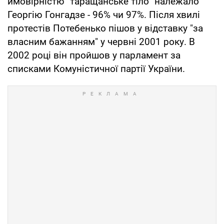
ймовірністю "таращанське тіло" належало
Георгію Гонгадзе - 96% чи 97%. Після хвилі
протестів Потебенько пішов у відставку "за
власним бажанням" у червні 2001 року. В
2002 році він пройшов у парламент за
списками Комуністичної партії України.