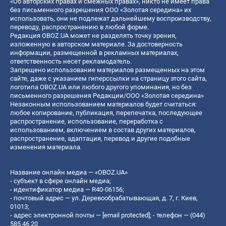
«Об авторских правах и смежных правах», никто не имеет права
без письменного разрешения ООО «Золотая середина» их
использовать, они не подлежат дальнейшему воспроизводству,
переводу, распространению в любой форме.
Редакция OBOZ.UA может не разделять точку зрения,
изложенную в авторском материале. За достоверность
информации, размещенной в рекламных материалах,
ответственность несет рекламодатель.
Запрещено использование материалов размещенных на этом
сайте, даже с указанием гиперссылки на страницу этого сайта,
логотипа OBOZ.UA или любого другого упоминания, но без
письменного разрешения Редакции/ООО «Золотая середина»
Незаконным использованием материалов будет считаться:
любое копирование, публикация, перепечатка, последующее
распространение, использование, переработка с
использованием, включением в состав других материалов,
распространение, адаптация, перевод и другие подобные
изменения материала.
Название онлайн медиа — «OBOZ.UA»
- субъект в сфере онлайн медиа;
- идентификатор медиа — R40-06156;
- почтовый адрес — ул. Деревообрабатывающая, д. 7, г. Киев,
01013;
- адрес электронной почты —
[email protected]
; - телефон — (044)
585 46 20