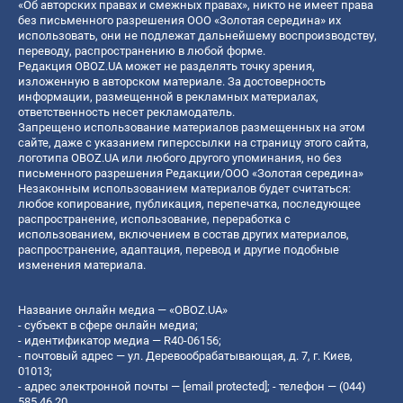
«Об авторских правах и смежных правах», никто не имеет права
без письменного разрешения ООО «Золотая середина» их
использовать, они не подлежат дальнейшему воспроизводству,
переводу, распространению в любой форме.
Редакция OBOZ.UA может не разделять точку зрения,
изложенную в авторском материале. За достоверность
информации, размещенной в рекламных материалах,
ответственность несет рекламодатель.
Запрещено использование материалов размещенных на этом
сайте, даже с указанием гиперссылки на страницу этого сайта,
логотипа OBOZ.UA или любого другого упоминания, но без
письменного разрешения Редакции/ООО «Золотая середина»
Незаконным использованием материалов будет считаться:
любое копирование, публикация, перепечатка, последующее
распространение, использование, переработка с
использованием, включением в состав других материалов,
распространение, адаптация, перевод и другие подобные
изменения материала.
Название онлайн медиа — «OBOZ.UA»
- субъект в сфере онлайн медиа;
- идентификатор медиа — R40-06156;
- почтовый адрес — ул. Деревообрабатывающая, д. 7, г. Киев,
01013;
- адрес электронной почты —
[email protected]
; - телефон — (044)
585 46 20