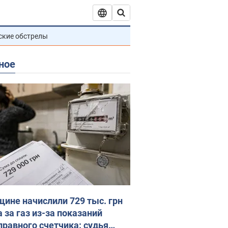
ские обстрелы
ное
ине начислили 729 тыс. грн
 за газ из-за показаний
правного счетчика: судья