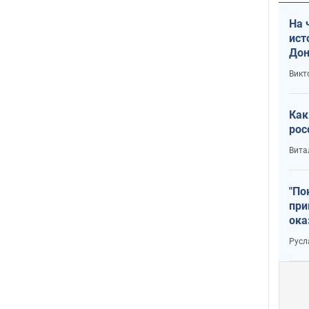
На 
ист
Дон
Викт
Как
рос
Вита
"По
при
ока
Русл