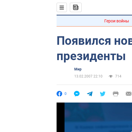
Герои войны
Появился но
президенты
Мир
13.02.2007 22:10
714
0