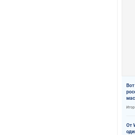
Вот
рос
мас
Игор
От 
оди