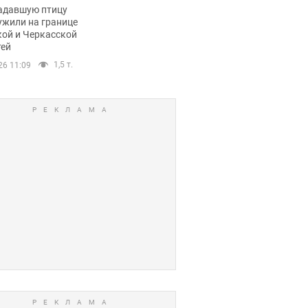
пичный маршрут.
адавшую птицу
ужили на границе
кой и Черкасской
тей
1,5 т.
26 11:09