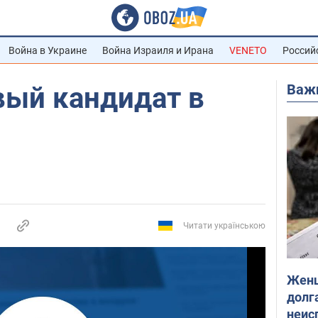
Война в Украине
Война Израиля и Ирана
VENETO
Россий
Важ
вый кандидат в
Читати українською
Женщ
долга
неис