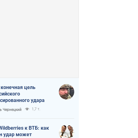
 конечная цель
сийского
сированного удара
1,7 т.
ь Чернецкий
Wildberries к ВТБ: как
н удар может