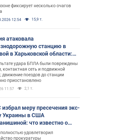
ации. Фото и видео
зоне фиксирует несколько очагов
а
15,9 т.
8.2026 12:54
ия атаковала
знодорожную станцию в
вой в Харьковской области:
 погибшие и раненые
ультате удара БПЛА были повреждены
, контактная сеть и подвижной
; движение поездов до станции
нно приостановлено
2,1 т.
26 11:57
 избрал меру пресечения экс-
у Украины в США
анишиной: что известно о
е полностью удовлетворил
айство прокуратуры