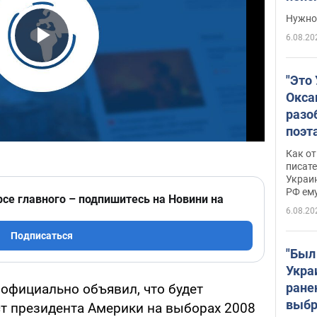
выне
Нужно 
6.08.20
Play Video
"Это
Окса
разо
поэта
"заз
Как от
даже
писат
Украин
а те
РФ ему
гено
рсе главного – подпишитесь на Новини на
6.08.20
Подписаться
"Был
Укра
ране
официально объявил, что будет
выбр
ст президента Америки на выборах 2008