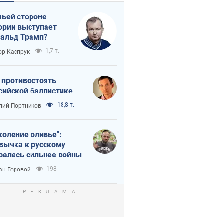
чьей стороне
ории выступает
альд Трамп?
1,7 т.
ор Каспрук
 противостоять
сийской баллистике
18,8 т.
лий Портников
коление оливье":
вычка к русскому
залась сильнее войны
198
ан Горовой