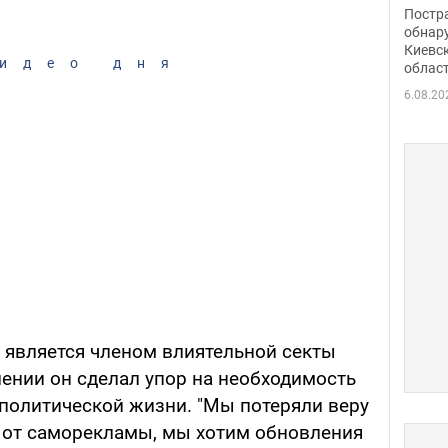
нети
Постр
Фото
обнар
Киевс
идео дня
облас
6.08.20
 является членом влиятельной секты
ении он сделал упор на необходимость
политической жизни. "Мы потеряли веру
и от саморекламы, мы хотим обновления