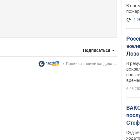
опер
В пром
пожар
6.0
Росс
желе
Подписаться
Лозо
есть
В рез
Появился новый кандидат...
вокзал
состав
време
6.08.20
ВАКС
посл
Стеф
деле
Суд н
ходат