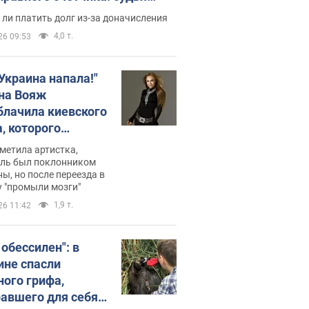
с неожиданное решение
ли платить долг из-за доначисления
4,0 т.
26 09:53
 Украина напала!"
на Вояж
блачила киевского
, которого
омбировали": он
метила артистка,
 русского не знал,
ель был поклонником
ы, но после переезда в
перь хочет
 "промыли мозги"
цида украинцев
1,9 т.
26 11:42
 обессилен": в
ине спасли
ного грифа,
авшего для себя