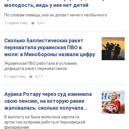
молодость, ведь у нее нет детей
По словам певицы, она не делает ничего необычного
2 години тому
4,4 т.
Сколько баллистических ракет
перехватила украинская ПВО в
июле: в Минобороны назвали цифру
Украинская ПВО работала в условиях
дефицита ракет-перехватчиков
5 годин тому
6,7 т.
Аурика Ротару через суд изменила
свою пенсию, на которую ранее
жаловалась: сколько получала
певица
В выплату не была включена зарплата
артистки за время работы в Черновицкой
филармонии