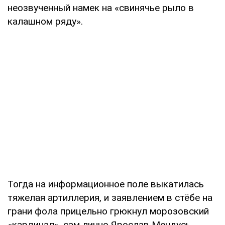
неозвученный намек на «свинячье рыло в
калашном ряду».
Тогда на информационное поле выкатилась
тяжелая артиллерия, и заявлением в стёбе на
грани фола прицельно грюкнул морозовский
«кардинал», сам лично Ярослав Мендусь.