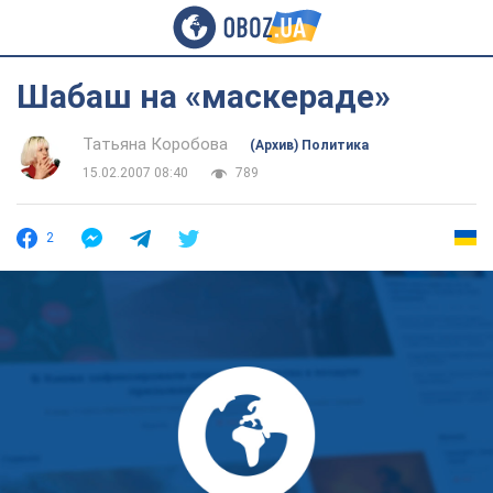
Шабаш на «маскераде»
Татьяна Коробова
(Архив) Политика
15.02.2007 08:40
789
2