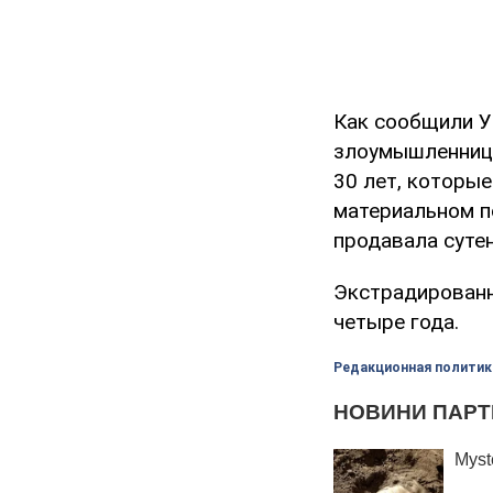
Как сообщили У
злоумышленница
30 лет, которы
материальном по
продавала суте
Экстрадированн
четыре года.
Редакционная политик