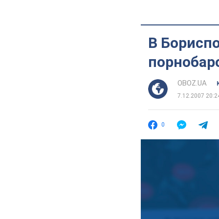
В Борисп
порнобар
OBOZ.UA
7.12.2007 20:2
0