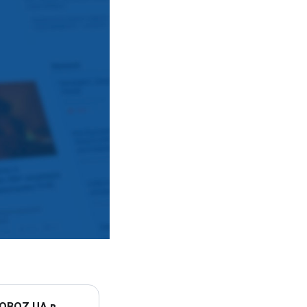
 OBOZ.UA в