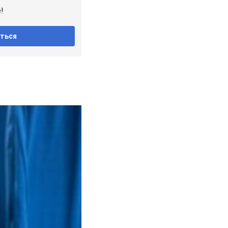
!
ться