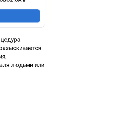
оцедура
 разыскивается
ия,
овля людьми или