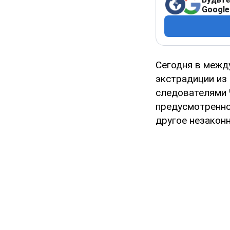
Google
Сегодня в межд
экстрадиции из
следователями 
предусмотренно
другое незакон