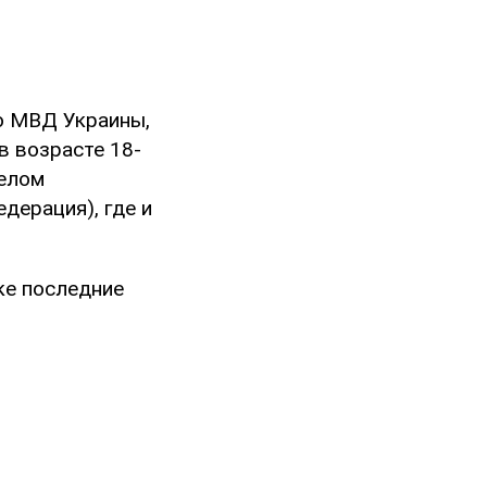
ю МВД Украины,
 возрасте 18-
желом
дерация), где и
ке последние