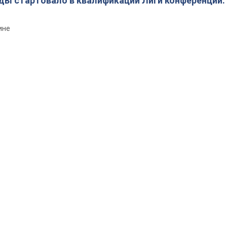
ды стартовало в квалификации Лиги конференций.
ине