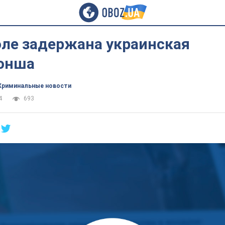
оле задержана украинская
онша
Криминальные новости
4
693