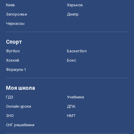
Киев
Харьков
Запорожье
Днепр
Черкассы
Спорт
Футбол
Баскетбол
Хоккей
Бокс
Формула-1
Моя школа
ГДЗ
Учебники
Онлайн уроки
ДПА
ЗНО
НМТ
СНГ решебники