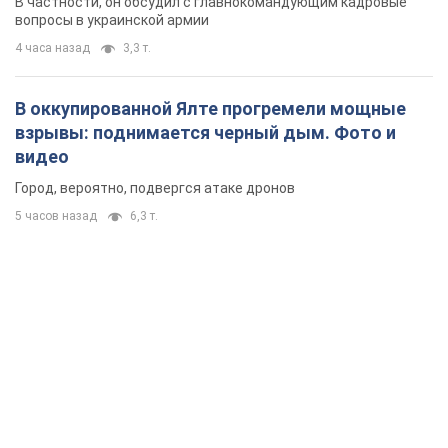
В частности, он обсудил с главнокомандующим кадровые
вопросы в украинской армии
4 часа назад
3,3 т.
В оккупированной Ялте прогремели мощные
взрывы: поднимается черный дым. Фото и
видео
Город, вероятно, подвергся атаке дронов
5 часов назад
6,3 т.