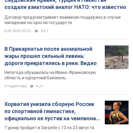
создали азиатский аналог НАТО: что известно
Договор предусматривает взаимную поддержку в случае
нападения на одно из государств
8.08.2026 00:22
4,5 т.
В Прикарпатье после аномальной
жары прошел сильный ливень:
дороги превратились в реки. Видео
Непогода обрушилась на Ивано-Франковскую
область и курортный Буковель
5 годин тому
8,2 т.
Хорватия унизила сборную России
по спортивной гимнастике,
официально не пустив на чемпионат
Европы основных спортсменов
Турнир пройдет в Загребе с 13 по 23 августа