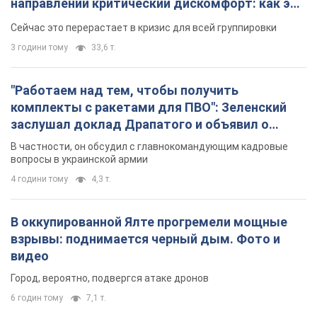
направлении критический дискомфорт: как это
удалось
Сейчас это перерастает в кризис для всей группировки
3 години тому
33,6 т.
"Работаем над тем, чтобы получить
комплекты с ракетами для ПВО": Зеленский
заслушал доклад Драпатого и объявил о
новых мерах
В частности, он обсудил с главнокомандующим кадровые
вопросы в украинской армии
4 години тому
4,3 т.
В оккупированной Ялте прогремели мощные
взрывы: поднимается черный дым. Фото и
видео
Город, вероятно, подвергся атаке дронов
6 годин тому
7,1 т.