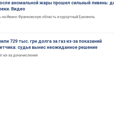
после аномальной жары прошел сильный ливень: д
реки. Видео
 на Ивано-Франковскую область и курортный Буковель
.
ли 729 тыс. грн долга за газ из-за показаний
четчика: судья вынес неожиданное решение
лг из-за доначисления