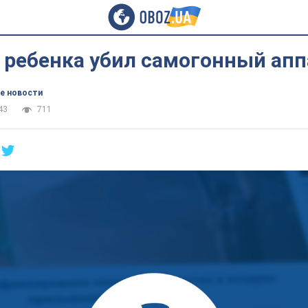
 ребенка убил самогонный апп
е новости
43
711