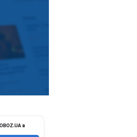
 OBOZ.UA в