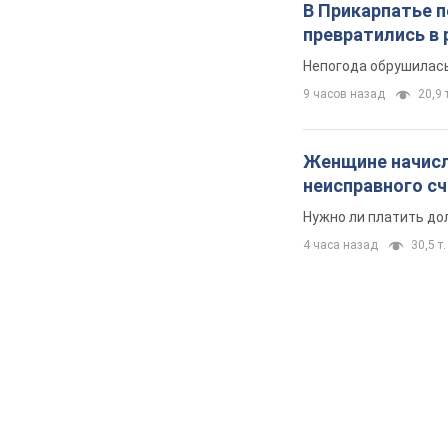
В Прикарпатье 
превратились в 
Непогода обрушилась
9 часов назад
20,9 т
Женщине начисли
неисправного с
Нужно ли платить до
4 часа назад
30,5 т.