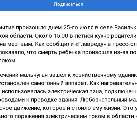
Подписаться
бытие произошло днем 25-го июля в селе Василь
ой области. Около 15:00 в летней кухне родител
на мертвым. Как сообщили «Главреду» в пресс-с
показало, что смерть ребенка произошла из-за п
током.
ечений мальчуган зашел к хозяйственному зданию,
установлен самогонный аппарат. Как нагреватель
и использовалась электрическая тэна, подключен
оводами к проводке здания. Любознательный ма
сное движение, которое и стоило ему жизни. Это
ьного поражения электрическим током в области 
.