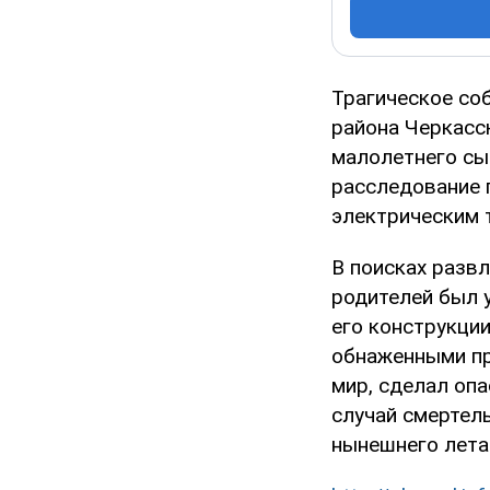
Трагическое со
района Черкасск
малолетнего сы
расследование 
электрическим 
В поисках развл
родителей был 
его конструкци
обнаженными пр
мир, сделал опа
случай смертел
нынешнего лета