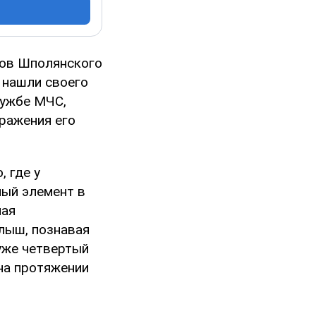
ков Шполянского
и нашли своего
лужбе МЧС,
оражения его
 где у
ный элемент в
ная
лыш, познавая
 уже четвертый
на протяжении