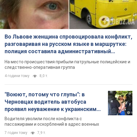
Во Львове женщина спровоцировала конфликт,
разговаривая на русском языке в маршрутке:
полиция составила административный
протокол. Видео
На место происшествия прибыли патрульные полицейские и
следственно-оперативная группа
4 години тому
8,0 т.
"Воюют, потому что глупы": в
Черновцах водитель автобуса
проявил неуважение к украинским
военным и поплатился за это.
Водителя уволили после конфликта с
Видео
пассажирами и оскорблений в адрес военных
7 годин тому
7,9 т.