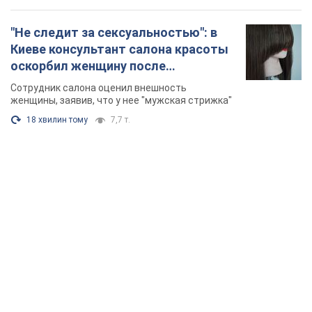
"Не следит за сексуальностью": в
Киеве консультант салона красоты
оскорбил женщину после
химиотерапии, разгорелся скандал.
Сотрудник салона оценил внешность
Фото
женщины, заявив, что у нее "мужская стрижка"
18 хвилин тому
7,7 т.