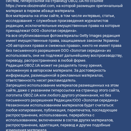
систем, гиперссылки на страницу OBOZ.UA по ссылке
https://www.obozrevatel.com
, на которой размещен оригинальный
материал в первом абзаце материала.
Все материалы на этом сайте, в том числе интервью, статьи,
исследования – служебные произведения журналистов
редакции, исключительные имущественные права на которые
принадлежат ООО «Золотая середина».
На все опубликованные фотоматериалы Getty Images редакция
имеет имущественные права, защищаемые законом Украины
«Об авторских правах и смежных правах», никто не имеет права
без письменного разрешения ООО «Золотая середина» их
использовать, они не подлежат дальнейшему воспроизводству,
переводу, распространению в любой форме.
Редакция OBOZ.UA может не разделять точку зрения,
изложенную в авторском материале. За достоверность
информации, размещенной в рекламных материалах,
ответственность несет рекламодатель.
Запрещено использование материалов размещенных на этом
сайте, даже с указанием гиперссылки на страницу этого сайта,
логотипа OBOZ.UA или любого другого упоминания, но без
письменного разрешения Редакции/ООО «Золотая середина»
Незаконным использованием материалов будет считаться:
любое копирование, публикация, перепечатка, последующее
распространение, использование, переработка с
использованием, включением в состав других материалов,
распространение, адаптация, перевод и другие подобные
изменения материала.