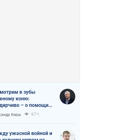
мотрим в зубы
еному коню:
дирчиво – о помощи
аине
6,7 т.
сандр Кирш
ду ужасной войной и
 худшим миром на