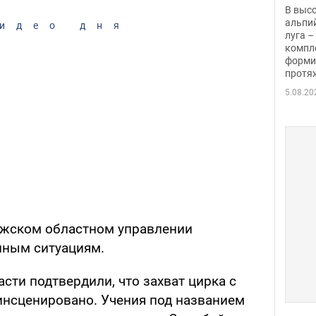
заби
В выс
альпи
идео дня
луга –
компл
форми
протяж
5.08.20
ожском областном управлении
йным ситуациям.
сти подтвердили, что захват цирка с
нсценировано. Учения под названием