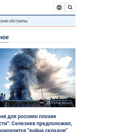
ские обстрелы
ное
еня для россиян плохие
сти": Селезнев предположил,
закончится "война складов"