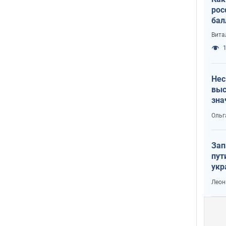
рос
бал
Вита
1
Нес
выс
зна
Ольг
Зап
пут
укр
Леон