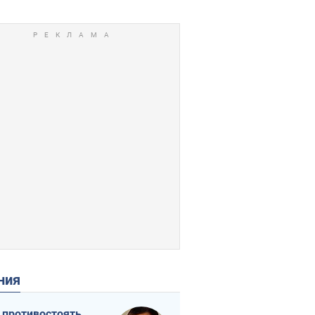
ения
 противостоять