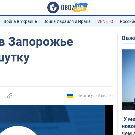
Война в Украине
Война Израиля и Ирана
VENETO
Россий
Важ
в Запорожье
шутку
Читати українською
"У м
ново
чем 