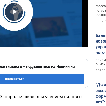
Москва
погруз
военн
Play Video
5.08.20
Банки
ново
укра
чего
Каким 
обмен
рсе главного – подпишитесь на Новини на
5.08.20
Подписаться
"Джи
экос
форм
 Запорожья оказался учением силовых
лет":