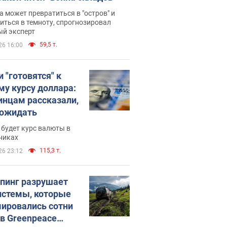
 может превратиться в "остров" и
иться в темноту, спрогнозировал
ый эксперт
59,5 т.
26 16:00
 "готовятся" к
му курсу доллара:
инцам рассказали,
 ожидать
будет курс валюты в
никах
115,3 т.
26 23:12
пинг разрушает
истемы, которые
ировались сотни
 в Greenpeace