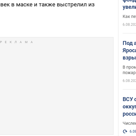
век в маске и также выстрелил из
увел
не х
Как п
6.08.20
Под 
Ярос
взры
В пром
пожар
6.08.20
ВСУ 
окку
росс
Числе
6.0