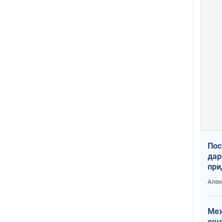
Пос
дар
при
Укр
Алек
Меж
еще