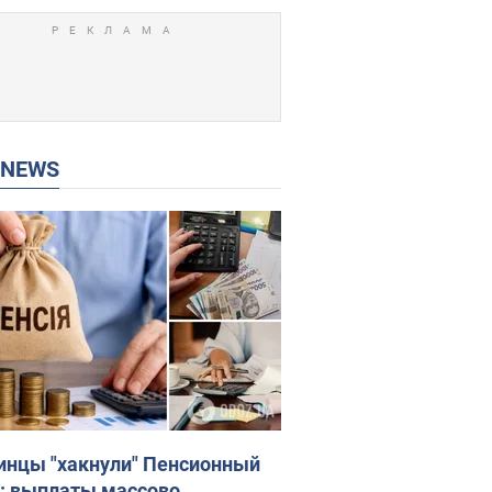
P NEWS
инцы "хакнули" Пенсионный
: выплаты массово