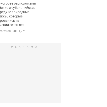
ли тревогу
окогорье расположены
йские и субальпийские
 редкие природные
ексы, которые
ровались на
ении сотен лет
1,2 т.
26 23:00