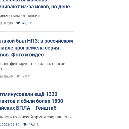
ичивают из-за исков, но денег
ватает
ересчитывают пенсии
42,1 т.
26 07:00
атакой был НПЗ: в российском
лавле прогремела серия
вов. Фото и видео
зоне фиксирует несколько очагов
а
2,9 т.
26 06:49
отминусовали ещё 1330
пантов и сбили более 1800
ийских БПЛА – Генштаб
нность путинской армии сокращается
16,1 т.
8.2026 06:32