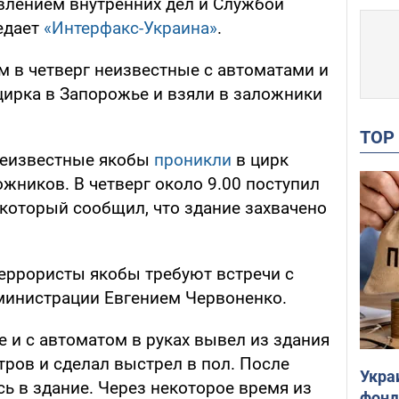
авлением внутренних дел и Службой
едает
«Интерфакс-Украина»
.
м в четверг неизвестные с автоматами и
цирка в Запорожье и взяли в заложники
TO
неизвестные якобы
проникли
в цирк
жников. В четверг около 9.00 поступил
 который сообщил, что здание захвачено
еррористы якобы требуют встречи с
министрации Евгением Червоненко.
е и с автоматом в руках вывел из здания
тров и сделал выстрел в пол. После
Укра
сь в здание. Через некоторое время из
фонд