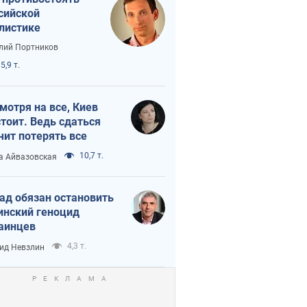
сийской
листике
лий Портников
5,9 т.
мотря на все, Киев
тоит. Ведь сдаться
чит потерять все
10,7 т.
а Айвазовская
ад обязан остановить
инский геноцид
аинцев
4,3 т.
ид Невзлин