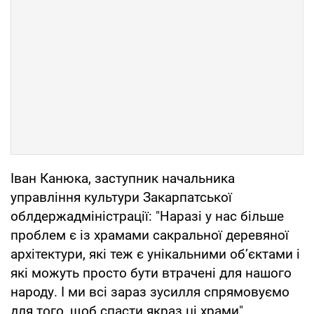
Іван Канюка, заступник начальника
управління культури Закарпатської
облдержадміністрації: "Наразі у нас більше
проблем є із храмами сакральної деревяної
архітектури, які теж є унікальними об’єктами і
які можуть просто бути втрачені для нашого
народу. І ми всі зараз зусилля спрямовуємо
для того, щоб спасти якраз ці храми".