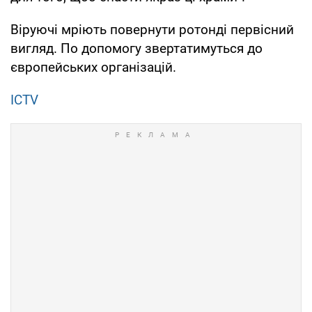
Віруючі мріють повернути ротонді первісний
вигляд. По допомогу звертатимуться до
європейських організацій.
ICTV