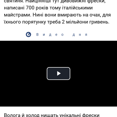
святиня. Найцінніші тут дивовижні фрески,
написані 700 років тому італійськими
майстрами. Нині вони вмирають на очах, для
їхнього порятунку треба 2 мільйони гривень.
Видео дня
Play Video
Волога й холод нищать унікальні фрески