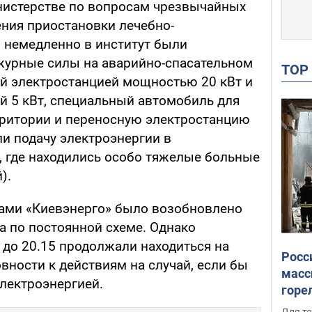
истерстве по вопросам чрезвычайных
ения приостановки лечебно-
 немедленно в институт были
журные силы на аварийно-спасательном
TO
й электростанцией мощностью 20 кВт и
й 5 кВт, специальный автомобиль для
рритории и переносную электростанцию
ли подачу электроэнергии в
 где находились особо тяжелые больные
).
ами «Киевэнерго» было возобновлено
а по постоянной схеме. Однако
до 20.15 продолжали находиться на
Росс
овности к действиям на случай, если бы
масс
электроэнергией.
горе
есть
Для те