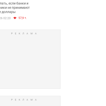
имают ли
лать, если банки и
нники и банки
ники не принимают
е доллары
е купюры
57,9 т.
26 02:20