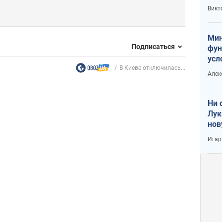
или
Викт
Тра
Мин
Подписаться
фун
усл
В Киеве отключилась...
вое
Алек
Ни 
Лук
нов
Игар