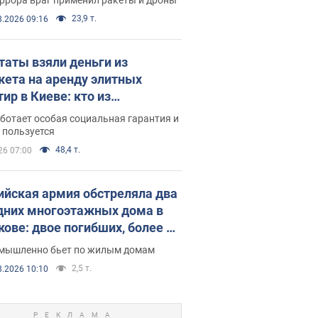
23,9 т.
8.2026 09:16
таты взяли деньги из
ета на аренду элитных
ир в Киеве: кто из
аментариев просил средства
ботает особая социальная гарантия и
е поселился
 пользуется
48,4 т.
26 07:00
ийская армия обстреляла два
дних многоэтажных дома в
кове: двое погибших, более 20
радавших
умышленно бьет по жилым домам
2,5 т.
8.2026 10:10