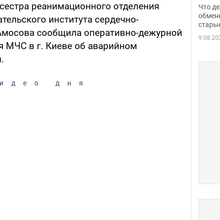
прин
дсестра реанимационного отделения
Что де
обме
обмен
тельского института сердечно-
стары
таки
.Амосова сообщила оперативно-дежурной
9.08.20
я МЧС в г. Киеве об аварийном
.
идео дня