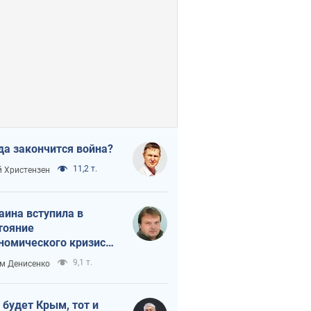
да закончится война?
11,2 т.
 Христензен
аина вступила в
тояние
номического кризиса.
ь ли свет в конце
9,1 т.
м Денисенко
неля?
 будет Крым, тот и