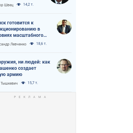
 тайный план
14,2 т.
ор Швец
мпа и Путина?
ск готовится к
кционированию в
овиях масштабного
нного кризиса
18,6 т.
сандр Левченко
оружия, ни людей: как
ашенко создает
ую армию
15,7 т.
 Тышкевич