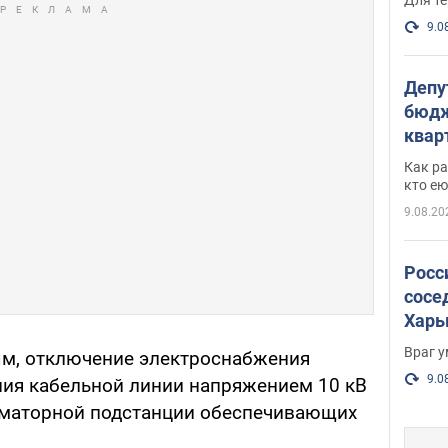
9.0
Депу
бюдж
кварт
парл
Как ра
и гд
кто ею
9.08.20
Росс
сосе
Харь
пост
Враг 
м, отключение электроснабжения
9.0
ия кабельной линии напряжением 10 кВ
рматорной подстанции обеспечивающих