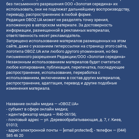
без письменного разрешения ООО «Золотая середина» их
использовать, они не подлежат дальнейшему воспроизводству,
переводу, распространению в любой форме.
Редакция OBOZ.UA может не разделять точку зрения,
изложенную в авторском материале. За достоверность
информации, размещенной в рекламных материалах,
ответственность несет рекламодатель.
Запрещено использование материалов размещенных на этом
сайте, даже с указанием гиперссылки на страницу этого сайта,
логотипа OBOZ.UA или любого другого упоминания, но без
письменного разрешения Редакции/ООО «Золотая середина»
Незаконным использованием материалов будет считаться:
любое копирование, публикация, перепечатка, последующее
распространение, использование, переработка с
использованием, включением в состав других материалов,
распространение, адаптация, перевод и другие подобные
изменения материала.
Название онлайн медиа — «OBOZ.UA»
- субъект в сфере онлайн медиа;
- идентификатор медиа — R40-06156;
- почтовый адрес — ул. Деревообрабатывающая, д. 7, г. Киев,
01013;
- адрес электронной почты —
[email protected]
; - телефон — (044)
585 46 20