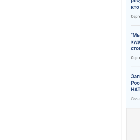
рес
кто
дик
Серг
"Мы
худ
сто
отч
Серг
рак
Зап
Рос
НАТ
Леон