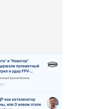
рта" и "Новатор"
ержали пулеметный
трел и удар FPV-
на, сохранив жизнь
инская Бронетехника
церу ВСУ
,8 т.
Р как катализатор
ны, или О новом этапе