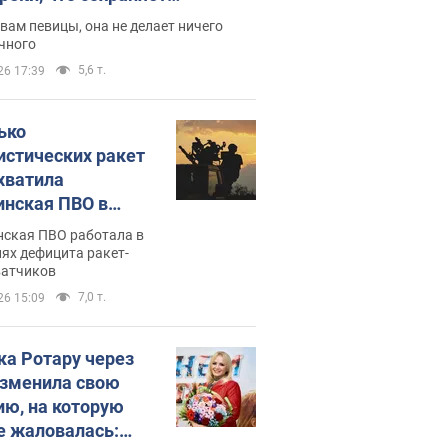
дость, ведь у нее нет детей
вам певицы, она не делает ничего
чного
5,6 т.
26 17:39
ько
истических ракет
хватила
инская ПВО в
: в Минобороны
нская ПВО работала в
али цифру
ях дефицита ракет-
ватчиков
7,0 т.
26 15:09
ка Ротару через
изменила свою
ию, на которую
е жаловалась: