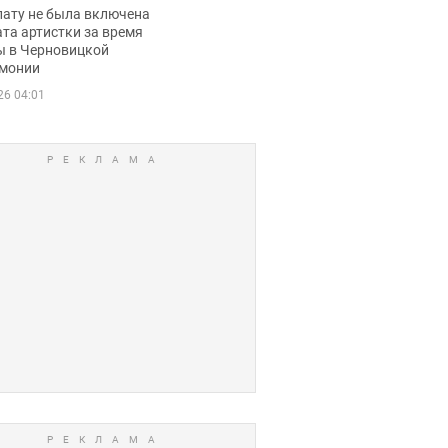
ько получала
лату не была включена
ца
та артистки за время
ы в Черновицкой
монии
26 04:01