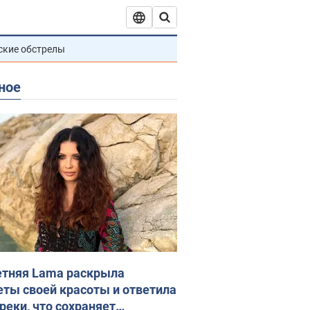
ские обстрелы
ное
етняя Lama раскрыла
еты своей красоты и ответила
реки, что сохраняет