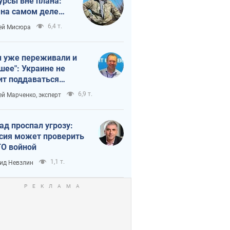
урсы вне плана:
 на самом деле
тует темп войны
6,4 т.
ей Мисюра
 уже переживали и
шее": Украине не
ит поддаваться
аянию из-за
6,9 т.
ей Марченко, эксперт
етного террора
ад проспал угрозу:
сия может проверить
О войной
1,1 т.
ид Невзлин