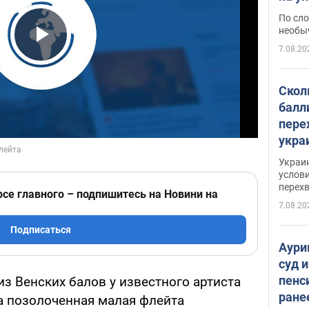
моло
По сло
необы
7.08.20
Play Video
Скол
балл
пере
укра
июле
Украи
назв
услови
перех
рсе главного – подпишитесь на Новини на
7.08.20
Подписаться
Аури
суд 
пенс
из Венских балов у известного артиста
ране
 позолоченная малая флейта