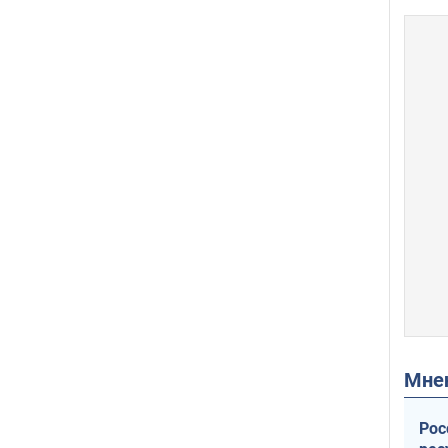
Мн
Рос