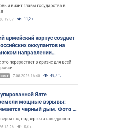
рвый визит главы государства в
ад
11,2 т.
26 19:07
ий армейский корпус создает
российских оккупантов на
нском направлении
ический дискомфорт: как это
 это перерастает в кризис для всей
ось
ировки
49,7 т.
роект
7.08.2026 16:40
купированной Ялте
ремели мощные взрывы:
имается черный дым. Фото и
о
 вероятно, подвергся атаке дронов
8,3 т.
26 13:26