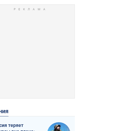
ения
сия теряет