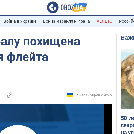
Война в Украине
Война Израиля и Ирана
VENETO
Россий
Важ
балу похищена
я флейта
Читати українською
50-л
секр
на уп