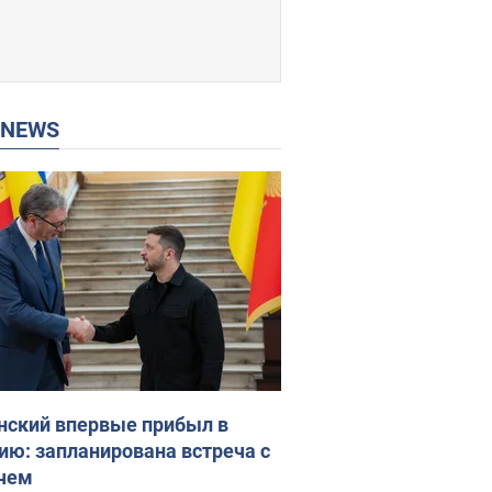
P NEWS
нский впервые прибыл в
ию: запланирована встреча с
чем