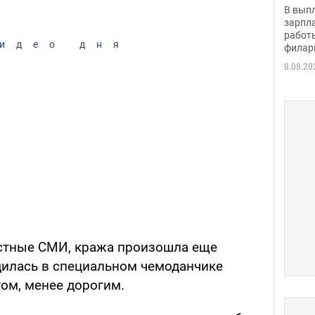
скол
В вып
певи
зарпла
работ
идео дня
филар
8.08.20
естные СМИ, кража произошла еще
дилась в специальном чемоданчике
ом, менее дорогим.