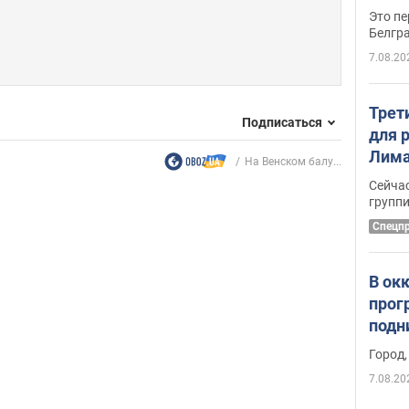
Это пе
Белгр
7.08.20
Трет
Подписаться
для 
Лима
На Венском балу...
крит
Сейчас
удал
групп
Спецп
В ок
прог
подн
виде
Город,
7.08.20