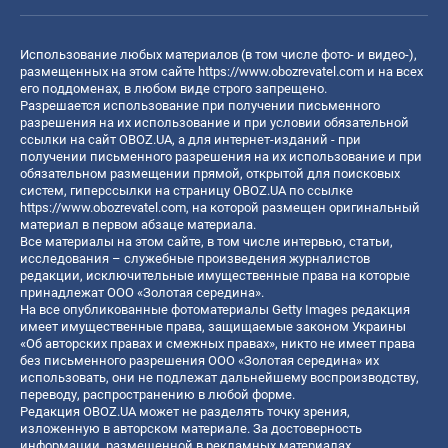
Использование любых материалов (в том числе фото- и видео-),
размещенных на этом сайте
https://www.obozrevatel.com
и на всех
его поддоменах, в любом виде строго запрещено.
Разрешается использование при получении письменного
разрешения на их использование и при условии обязательной
ссылки на сайт OBOZ.UA, а для интернет-изданий - при
получении письменного разрешения на их использование и при
обязательном размещении прямой, открытой для поисковых
систем, гиперссылки на страницу OBOZ.UA по ссылке
https://www.obozrevatel.com
, на которой размещен оригинальный
материал в первом абзаце материала.
Все материалы на этом сайте, в том числе интервью, статьи,
исследования – служебные произведения журналистов
редакции, исключительные имущественные права на которые
принадлежат ООО «Золотая середина».
На все опубликованные фотоматериалы Getty Images редакция
имеет имущественные права, защищаемые законом Украины
«Об авторских правах и смежных правах», никто не имеет права
без письменного разрешения ООО «Золотая середина» их
использовать, они не подлежат дальнейшему воспроизводству,
переводу, распространению в любой форме.
Редакция OBOZ.UA может не разделять точку зрения,
изложенную в авторском материале. За достоверность
информации, размещенной в рекламных материалах,