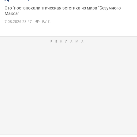
Это "постапокалиптическая эстетика из мира "Безумного
Макса"
9,7 т.
7.08.2026 23:47