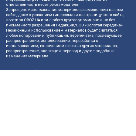
ответственность несет рекламодатель.
Запрещено использование материалов размещенных на этом
сайте, даже с указанием гиперссылки на страницу этого сайта,
логотипа OBOZ.UA или любого другого упоминания, но без
письменного разрешения Редакции/ООО «Золотая середина»
Незаконным использованием материалов будет считаться:
любое копирование, публикация, перепечатка, последующее
распространение, использование, переработка с
использованием, включением в состав других материалов,
распространение, адаптация, перевод и другие подобные
изменения материала.
Название онлайн медиа — «OBOZ.UA»
- субъект в сфере онлайн медиа;
- идентификатор медиа — R40-06156;
- почтовый адрес — ул. Деревообрабатывающая, д. 7, г. Киев,
01013;
- адрес электронной почты —
[email protected]
; - телефон — (044)
585 46 20
© 2026 Все права защищены, ООО "Золотая середина".