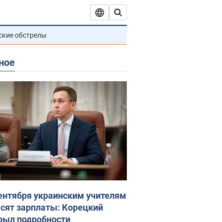
ские обстрелы
ное
сентября украинским учителям
сят зарплаты: Корецкий
рыл подробности