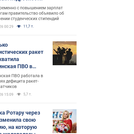
ременно с повышением зарплат
огам правительство объявило об
ении студенческих стипендий
11,7 т.
26 00:29
ько
истических ракет
хватила
инская ПВО в
: в Минобороны
нская ПВО работала в
али цифру
ях дефицита ракет-
ватчиков
5,7 т.
26 15:09
ка Ротару через
изменила свою
ию, на которую