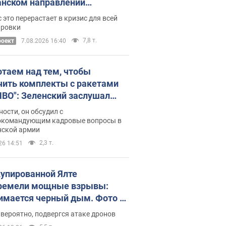
нском направлении
ический дискомфорт: как это
 это перерастает в кризис для всей
ось
ировки
7,8 т.
роект
7.08.2026 16:40
отаем над тем, чтобы
чить комплекты с ракетами
ПВО": Зеленский заслушал
ад Драпатого и объявил о
ности, он обсудил с
х мерах
окомандующим кадровые вопросы в
нской армии
2,3 т.
26 14:51
купированной Ялте
ремели мощные взрывы:
имается черный дым. Фото и
о
 вероятно, подвергся атаке дронов