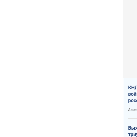
КНД
вой
рос
сев
Алек
Вых
три