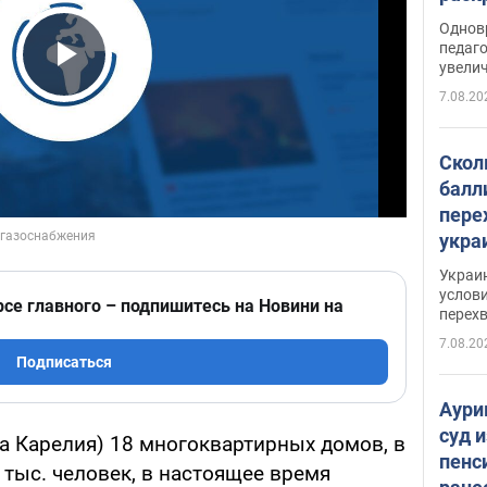
Однов
педаг
увелич
Play Video
7.08.20
Скол
балл
пере
укра
июле
Украи
назв
услови
рсе главного – подпишитесь на Новини на
перех
7.08.20
Подписаться
Аури
суд 
а Карелия) 18 многоквартирных домов, в
пенс
тыс. человек, в настоящее время