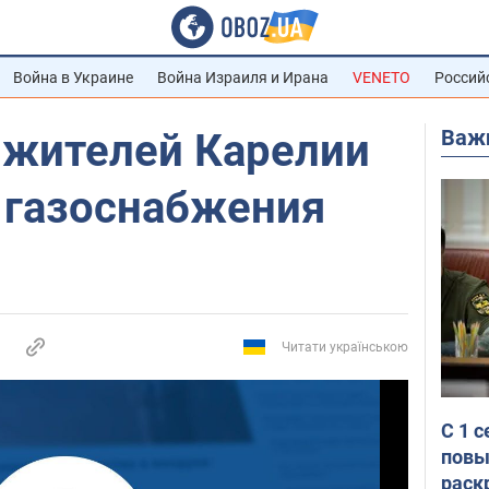
Война в Украине
Война Израиля и Ирана
VENETO
Россий
Важ
 жителей Карелии
 газоснабжения
Читати українською
С 1 
повы
раск