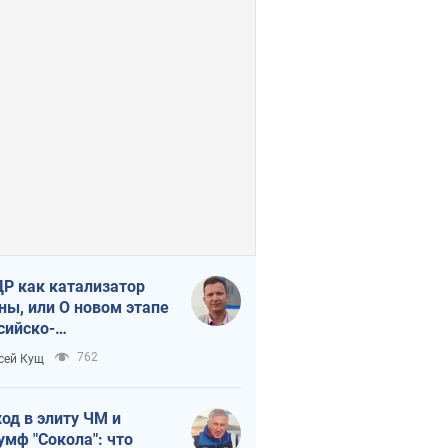
Р как катализатор
ны, или О новом этапе
сийско-
ерокорейского союза
762
сей Кущ
од в элиту ЧМ и
умф "Сокола": что