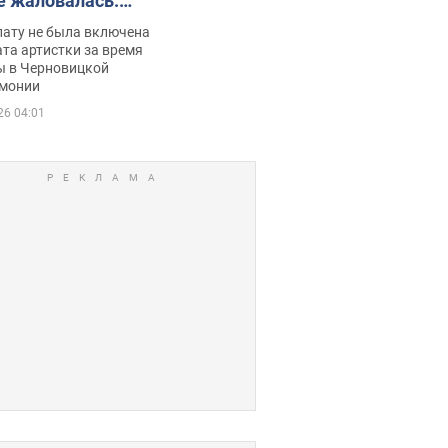
е жаловалась:
ько получала
лату не была включена
ца
та артистки за время
ы в Черновицкой
монии
26 04:01