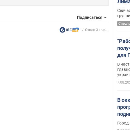
Лима
крит
Сейчас
удал
групп
Подписаться
Спецп
Около 3 тыс....
"Раб
полу
для 
докл
В част
новы
главн
украи
7.08.20
В ок
прог
подн
виде
Город,