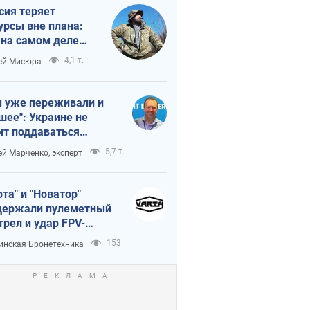
сия теряет
урсы вне плана:
 на самом деле
тует темп войны
4,1 т.
ей Мисюра
 уже переживали и
шее": Украине не
ит поддаваться
аянию из-за
5,7 т.
ей Марченко, эксперт
етного террора
рта" и "Новатор"
ержали пулеметный
трел и удар FPV-
на, сохранив жизнь
153
инская Бронетехника
церу ВСУ