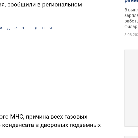
ране
я, сообщили в региональном
скол
В вып
певи
зарпла
работ
филар
идео дня
8.08.20
го МЧС, причина всех газовых
 конденсата в дворовых подземных