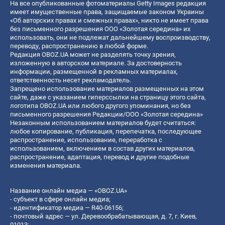
На все опубликованные фотоматериалы Getty Images редакция
имеет имущественные права, защищаемые законом Украины
«Об авторских правах и смежных правах», никто не имеет права
без письменного разрешения ООО «Золотая середина» их
использовать, они не подлежат дальнейшему воспроизводству,
переводу, распространению в любой форме.
Редакция OBOZ.UA может не разделять точку зрения,
изложенную в авторском материале. За достоверность
информации, размещенной в рекламных материалах,
ответственность несет рекламодатель.
Запрещено использование материалов размещенных на этом
сайте, даже с указанием гиперссылки на страницу этого сайта,
логотипа OBOZ.UA или любого другого упоминания, но без
письменного разрешения Редакции/ООО «Золотая середина»
Незаконным использованием материалов будет считаться:
любое копирование, публикация, перепечатка, последующее
распространение, использование, переработка с
использованием, включением в состав других материалов,
распространение, адаптация, перевод и другие подобные
изменения материала.
Название онлайн медиа — «OBOZ.UA»
- субъект в сфере онлайн медиа;
- идентификатор медиа — R40-06156;
- почтовый адрес — ул. Деревообрабатывающая, д. 7, г. Киев,
01013;