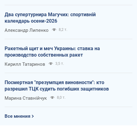
Два супертурнира Магучих: спортивній
календарь осени-2026
Александр Липенко
8,2 т.
Ракетный щит и меч Украины: ставка на
производство собственных ракет
Кирилл Татаринов
3,5 т.
Посмертная "презумпция виновности": кто
разрешил ТЦК судить погибших защитников
Марина Ставнійчук
8,0 т.
Все мнения