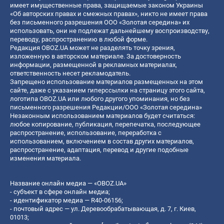
имеет имущественные права, защищаемые законом Украины
«Об авторских правах и смежных правах», никто не имеет права
без письменного разрешения ООО «Золотая середина» их
использовать, они не подлежат дальнейшему воспроизводству,
переводу, распространению в любой форме.
Редакция OBOZ.UA может не разделять точку зрения,
изложенную в авторском материале. За достоверность
информации, размещенной в рекламных материалах,
ответственность несет рекламодатель.
Запрещено использование материалов размещенных на этом
сайте, даже с указанием гиперссылки на страницу этого сайта,
логотипа OBOZ.UA или любого другого упоминания, но без
письменного разрешения Редакции/ООО «Золотая середина»
Незаконным использованием материалов будет считаться:
любое копирование, публикация, перепечатка, последующее
распространение, использование, переработка с
использованием, включением в состав других материалов,
распространение, адаптация, перевод и другие подобные
изменения материала.
Название онлайн медиа — «OBOZ.UA»
- субъект в сфере онлайн медиа;
- идентификатор медиа — R40-06156;
- почтовый адрес — ул. Деревообрабатывающая, д. 7, г. Киев,
01013;