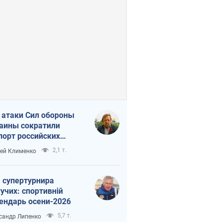
 атаки Сил обороны
аины сократили
порт российских
тепродуктов
2,1 т.
ей Клименко
 супертурнира
учих: спортивній
ендарь осени-2026
5,7 т.
сандр Липенко