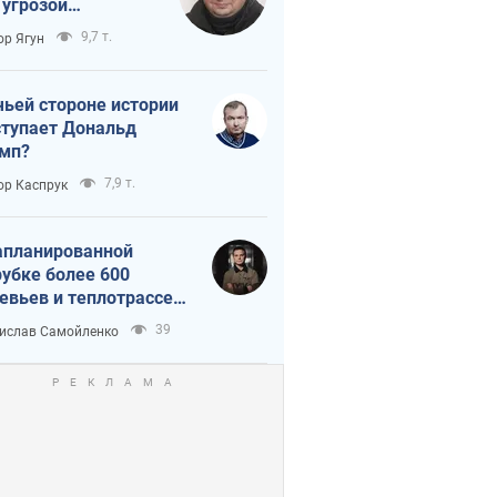
 угрозой
тическая
9,7 т.
ор Ягун
истика
чьей стороне истории
тупает Дональд
мп?
7,9 т.
ор Каспрук
апланированной
убке более 600
евьев и теплотрассе:
 происходит на
39
ислав Самойленко
емках в Киеве