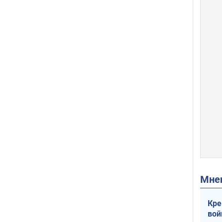
Мн
Кре
вой