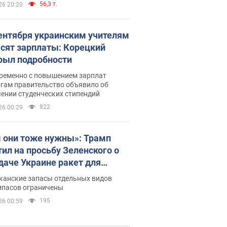
56,3 т.
26 20:20
сентября украинским учителям
сят зарплаты: Корецкий
рыл подробности
ременно с повышением зарплат
огам правительство объявило об
ении студенческих стипендий
822
26 00:29
 они тоже нужны»: Трамп
тил на просьбу Зеленского о
даче Украине ракет для
ot
канские запасы отдельных видов
ипасов ограничены
195
26 00:59