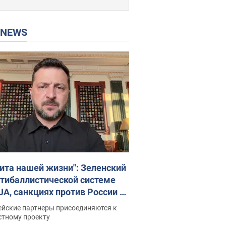
P NEWS
ита нашей жизни": Зеленский
нтибаллистической системе
JA, санкциях против России и
ержке аграриев. Видео
ейские партнеры присоединяются к
стному проекту