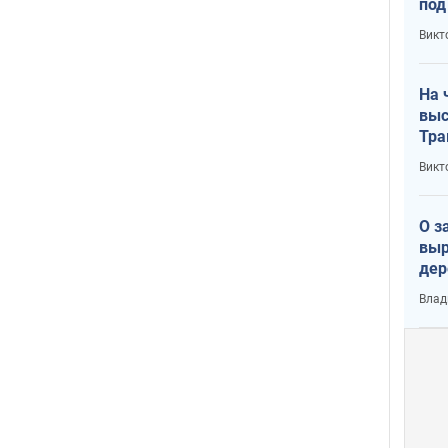
под
кри
Викт
лог
На 
выс
Тра
Викт
О з
выр
дер
что
Влад
Тер