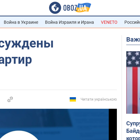
Война в Украине
Война Израиля и Ирана
VENETO
Россий
Важ
осуждены
артир
Читати українською
Супр
Байд
кото