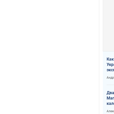
Как
Укр
экс
неф
Андр
Два
Маг
кал
Алек