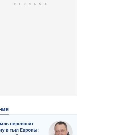
ения
мль переносит
ну в тыл Европы: