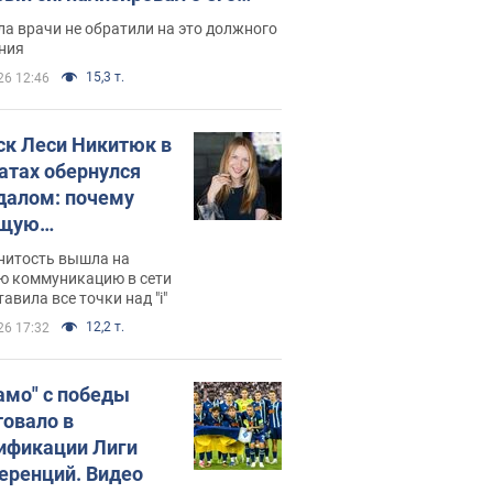
ессивном" раке
а врачи не обратили на это должного
ния
15,3 т.
26 12:46
ск Леси Никитюк в
атах обернулся
далом: почему
ущую
раведливо
нитость вышла на
йтили
ю коммуникацию в сети
тавила все точки над "i"
12,2 т.
26 17:32
амо" с победы
товало в
ификации Лиги
еренций. Видео