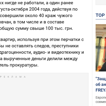
х нигде не работали, а один ранее
уста-октября 2004 года, действуя по
TO
 совершили около 40 краж чужого
чан, в том числе и в составе
 общую сумму свыше 100 тыс. грн.
артир, используя при этом перчатки с
ы не оставлять следов, преступники
драгоценности, аудио- и видеотехнику и
, а вырученные деньги делили между
тель прокуратуры.
"Защ
об а
FREY
подд
Европ
совме