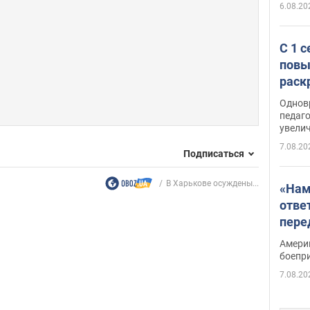
6.08.20
С 1 
повы
раск
Однов
педаг
увелич
7.08.20
Подписаться
В Харькове осуждены...
«Нам
отве
пере
Patri
Амери
боепр
7.08.20