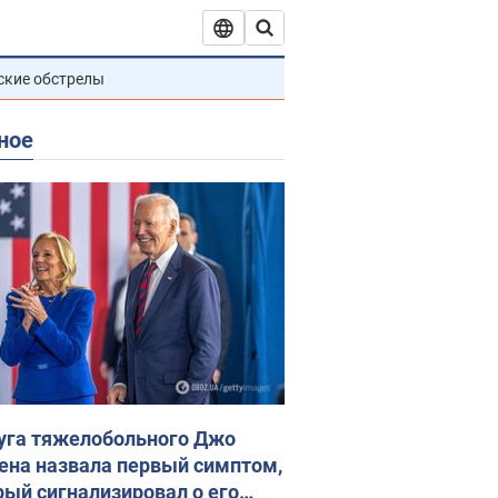
ские обстрелы
ное
уга тяжелобольного Джо
ена назвала первый симптом,
рый сигнализировал о его