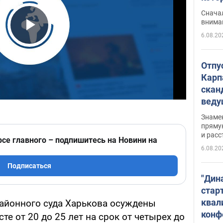
"агр
Сначал
внима
6.08.20
Play Video
Отпу
Карп
скан
вед
несп
Знаме
захе
пряму
и расс
рсе главного – подпишитесь на Новини на
6.08.20
Подписаться
"Дин
стар
квал
айонного суда Харькова осуждены
конф
те от 20 до 25 лет на срок от четырех до