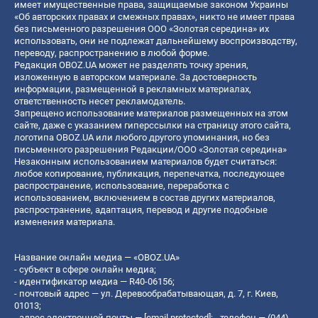
имеет имущественные права, защищаемые законом Украины
«Об авторских правах и смежных правах», никто не имеет права
без письменного разрешения ООО «Золотая середина» их
использовать, они не подлежат дальнейшему воспроизводству,
переводу, распространению в любой форме.
Редакция OBOZ.UA может не разделять точку зрения,
изложенную в авторском материале. За достоверность
информации, размещенной в рекламных материалах,
ответственность несет рекламодатель.
Запрещено использование материалов размещенных на этом
сайте, даже с указанием гиперссылки на страницу этого сайта,
логотипа OBOZ.UA или любого другого упоминания, но без
письменного разрешения Редакции/ООО «Золотая середина»
Незаконным использованием материалов будет считаться:
любое копирование, публикация, перепечатка, последующее
распространение, использование, переработка с
использованием, включением в состав других материалов,
распространение, адаптация, перевод и другие подобные
изменения материала.
Название онлайн медиа — «OBOZ.UA»
- субъект в сфере онлайн медиа;
- идентификатор медиа — R40-06156;
- почтовый адрес — ул. Деревообрабатывающая, д. 7, г. Киев,
01013;
- адрес электронной почты —
[email protected]
; - телефон — (044)