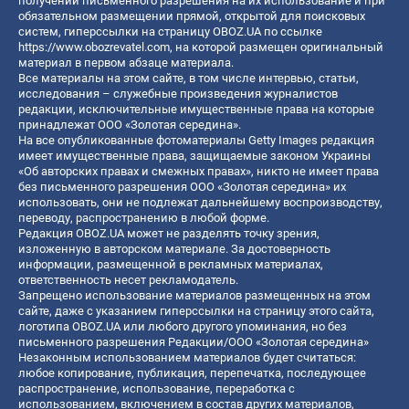
получении письменного разрешения на их использование и при
обязательном размещении прямой, открытой для поисковых
систем, гиперссылки на страницу OBOZ.UA по ссылке
https://www.obozrevatel.com
, на которой размещен оригинальный
материал в первом абзаце материала.
Все материалы на этом сайте, в том числе интервью, статьи,
исследования – служебные произведения журналистов
редакции, исключительные имущественные права на которые
принадлежат ООО «Золотая середина».
На все опубликованные фотоматериалы Getty Images редакция
имеет имущественные права, защищаемые законом Украины
«Об авторских правах и смежных правах», никто не имеет права
без письменного разрешения ООО «Золотая середина» их
использовать, они не подлежат дальнейшему воспроизводству,
переводу, распространению в любой форме.
Редакция OBOZ.UA может не разделять точку зрения,
изложенную в авторском материале. За достоверность
информации, размещенной в рекламных материалах,
ответственность несет рекламодатель.
Запрещено использование материалов размещенных на этом
сайте, даже с указанием гиперссылки на страницу этого сайта,
логотипа OBOZ.UA или любого другого упоминания, но без
письменного разрешения Редакции/ООО «Золотая середина»
Незаконным использованием материалов будет считаться:
любое копирование, публикация, перепечатка, последующее
распространение, использование, переработка с
использованием, включением в состав других материалов,