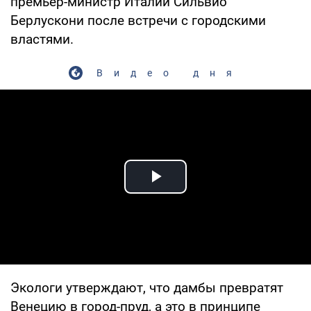
премьер-министр Италии Сильвио
Берлускони после встречи с городскими
властями.
Видео дня
Play Video
Экологи утверждают, что дамбы превратят
Венецию в город-пруд, а это в принципе