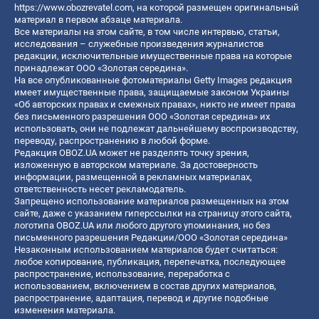
https://www.obozrevatel.com
, на которой размещен оригинальный
материал в первом абзаце материала.
Все материалы на этом сайте, в том числе интервью, статьи,
исследования – служебные произведения журналистов
редакции, исключительные имущественные права на которые
принадлежат ООО «Золотая середина».
На все опубликованные фотоматериалы Getty Images редакция
имеет имущественные права, защищаемые законом Украины
«Об авторских правах и смежных правах», никто не имеет права
без письменного разрешения ООО «Золотая середина» их
использовать, они не подлежат дальнейшему воспроизводству,
переводу, распространению в любой форме.
Редакция OBOZ.UA может не разделять точку зрения,
изложенную в авторском материале. За достоверность
информации, размещенной в рекламных материалах,
ответственность несет рекламодатель.
Запрещено использование материалов размещенных на этом
сайте, даже с указанием гиперссылки на страницу этого сайта,
логотипа OBOZ.UA или любого другого упоминания, но без
письменного разрешения Редакции/ООО «Золотая середина»
Незаконным использованием материалов будет считаться:
любое копирование, публикация, перепечатка, последующее
распространение, использование, переработка с
использованием, включением в состав других материалов,
распространение, адаптация, перевод и другие подобные
изменения материала.