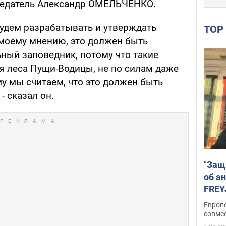
седатель Александр ОМЕЛЬЧЕНКО.
удем разрабатывать и утверждать
TO
 моему мнению, это должен быть
ный заповедник, потому что такие
 леса Пущи-Водицы, не по силам даже
му мы считаем, что это должен быть
- сказал он.
"Защ
об а
FREY
подд
Европ
совме