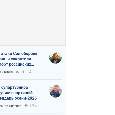
 атаки Сил обороны
аины сократили
порт российских
тепродуктов
1,6 т.
ей Клименко
 супертурнира
учих: спортивній
ендарь осени-2026
3,5 т.
сандр Липенко