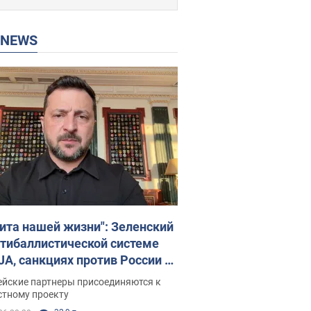
P NEWS
ита нашей жизни": Зеленский
нтибаллистической системе
JA, санкциях против России и
ержке аграриев. Видео
ейские партнеры присоединяются к
стному проекту