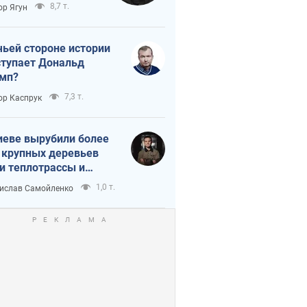
тическая
8,7 т.
ор Ягун
истика
чьей стороне истории
тупает Дональд
мп?
7,3 т.
ор Каспрук
иеве вырубили более
 крупных деревьев
и теплотрассы и
реки Генплану
1,0 т.
ислав Самойленко