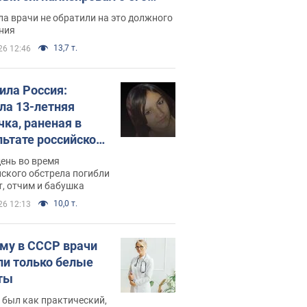
ессивном" раке
а врачи не обратили на это должного
ния
13,7 т.
26 12:46
била Россия:
ла 13-летняя
чка, раненая в
льтате российской
и на Сумскую
день во время
сть. Фото
ского обстрела погибли
т, отчим и бабушка
10,0 т.
26 12:13
му в СССР врачи
ли только белые
ты
 был как практический,