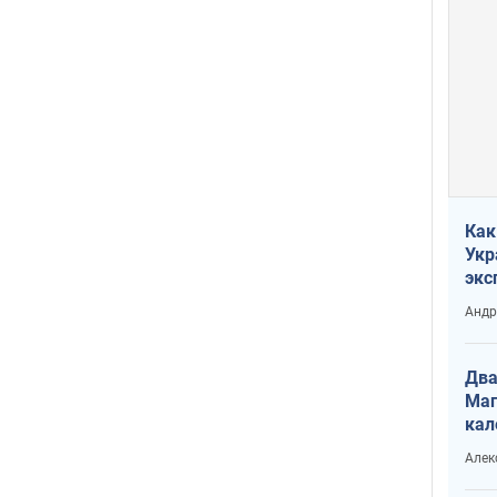
Как
Укр
экс
неф
Андр
Два
Маг
кал
Алек