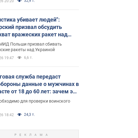
32,9 т.
26 20:20
истика убивает людей":
рский призвал обсудить
хват вражеских ракет над
иной
 МИД Польши призвал сбивать
йские ракеты над Украиной
6,6 т.
26 19:47
говая служба передаст
бороны данные о мужчинах в
сте от 18 до 60 лет: зачем это
о
еобходимо для проверки воинского
24,3 т.
26 18:42