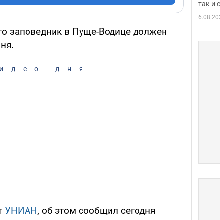
так и
6.08.20
что заповедник в Пуще-Водице должен
ня.
идео дня
т
УНИАН
, об этом сообщил сегодня