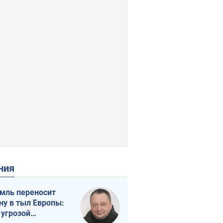
ения
мль переносит
ну в тыл Европы:
 угрозой