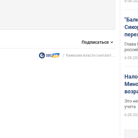
6.08.20
"Бал
Сико
пере
Укра
Подписаться
Глава
росси
Киевские власти считают ...
6.08.20
Нало
Мино
возра
нужн
Это н
учета
6.08.20