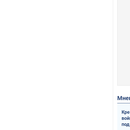
Мн
Кре
вой
под