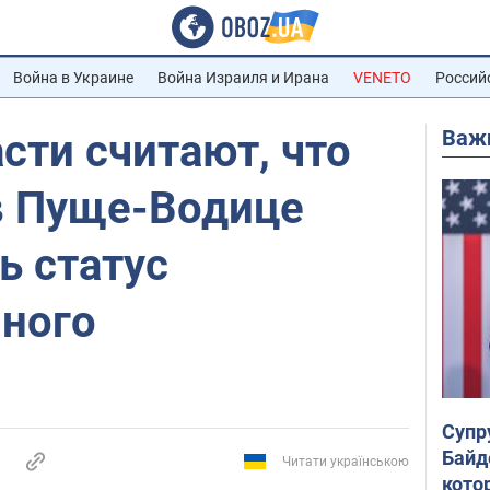
Война в Украине
Война Израиля и Ирана
VENETO
Россий
Важ
сти считают, что
в Пуще-Водице
ь статус
нного
Супр
Байд
Читати українською
кото