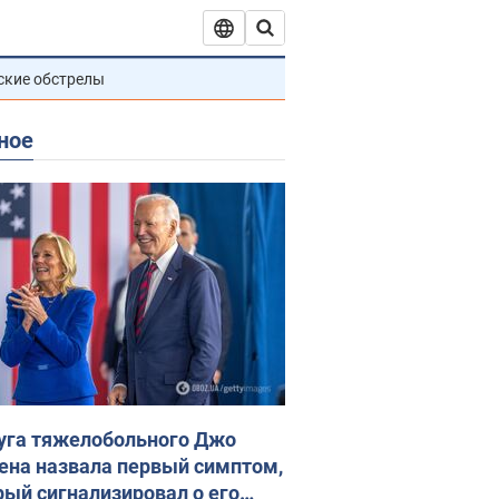
ские обстрелы
ное
уга тяжелобольного Джо
ена назвала первый симптом,
рый сигнализировал о его