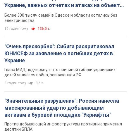
Украине, важных отчетах и атаках на объекты
противника. Видео
Более 300 тысяч семей в Одессе и области остались без
электричества
10 годин тому
136,5 т.
"Очень прискорбно": Сибига раскритиковал
ЮНИСЕФ за заявление о погибших детях в
Украине
Глава МИД подчеркнул, что причиной гибели украинских
детей является война, развязанная РФ
8 годин тому
8,6 т.
"Значительные разрушения": Россия нанесла
массированный удар по добывающим
активам и буровой площадке "Укрнафты"
Против добывающей инфраструктуры противник применил
десятки БПЛА