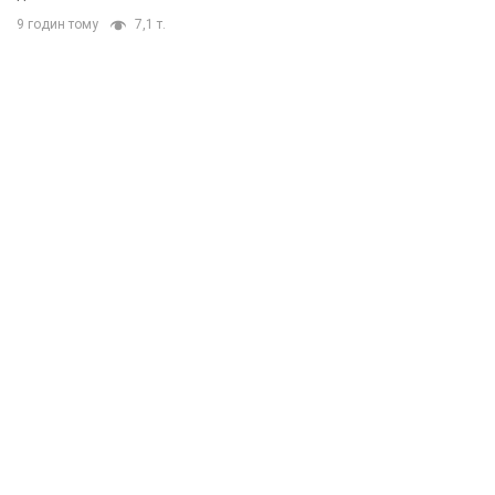
9 годин тому
7,1 т.