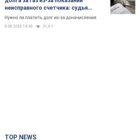
долга за газ из-за показаний
неисправного счетчика: судья
вынес неожиданное решение
Нужно ли платить долг из-за доначисления
8.08.2026 14:43
31,6 т.
TOP NEWS