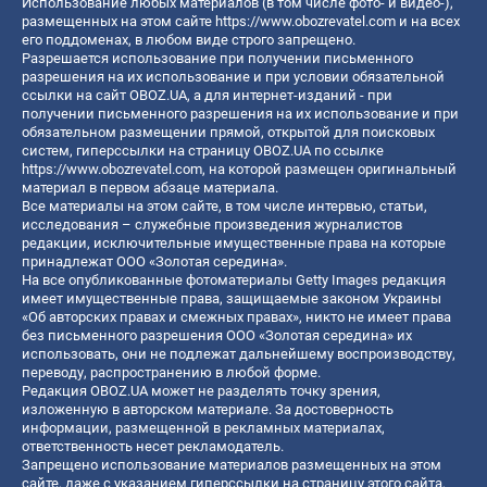
Использование любых материалов (в том числе фото- и видео-),
размещенных на этом сайте
https://www.obozrevatel.com
и на всех
его поддоменах, в любом виде строго запрещено.
Разрешается использование при получении письменного
разрешения на их использование и при условии обязательной
ссылки на сайт OBOZ.UA, а для интернет-изданий - при
получении письменного разрешения на их использование и при
обязательном размещении прямой, открытой для поисковых
систем, гиперссылки на страницу OBOZ.UA по ссылке
https://www.obozrevatel.com
, на которой размещен оригинальный
материал в первом абзаце материала.
Все материалы на этом сайте, в том числе интервью, статьи,
исследования – служебные произведения журналистов
редакции, исключительные имущественные права на которые
принадлежат ООО «Золотая середина».
На все опубликованные фотоматериалы Getty Images редакция
имеет имущественные права, защищаемые законом Украины
«Об авторских правах и смежных правах», никто не имеет права
без письменного разрешения ООО «Золотая середина» их
использовать, они не подлежат дальнейшему воспроизводству,
переводу, распространению в любой форме.
Редакция OBOZ.UA может не разделять точку зрения,
изложенную в авторском материале. За достоверность
информации, размещенной в рекламных материалах,
ответственность несет рекламодатель.
Запрещено использование материалов размещенных на этом
сайте, даже с указанием гиперссылки на страницу этого сайта,