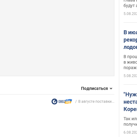
будут
5.08.20
В ию
реко
лодо
обна
В про
в живо
пораж
5.08.20
Подписаться
"Нуж
нест
В августе поставки...
Коре
бизн
Так ил
имею
получ
пом
6.08.20