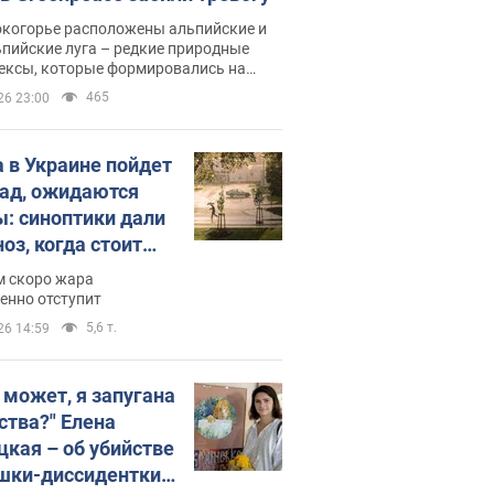
окогорье расположены альпийские и
пийские луга – редкие природные
ексы, которые формировались на
ении сотен лет
465
26 23:00
 в Украине пойдет
пад, ожидаются
ы: синоптики дали
оз, когда стоит
ать изменения
м скоро жара
ды
енно отступит
5,6 т.
26 14:59
, может, я запугана
ства?" Елена
цкая – об убийстве
шки-диссидентки