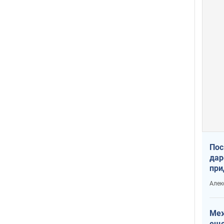
Пос
дар
при
Укр
Алек
Меж
еще