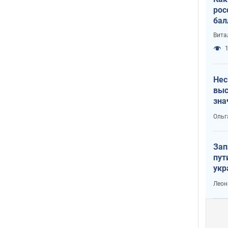
рос
бал
Вита
1
Нес
выс
зна
Ольг
Зап
пут
укр
Леон