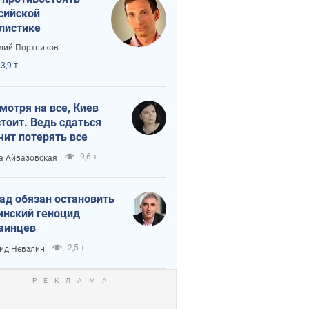
сийской
листике
лий Портников
3,9 т.
мотря на все, Киев
тоит. Ведь сдаться
чит потерять все
9,6 т.
а Айвазовская
ад обязан остановить
инский геноцид
аинцев
2,5 т.
ид Невзлин