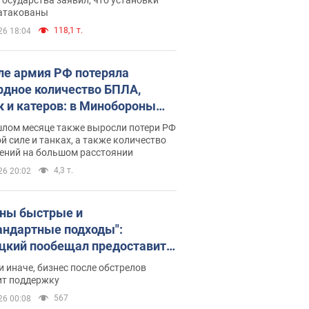
 атакованы
118,1 т.
26 18:04
ле армия РФ потеряла
рдное количество БПЛА,
к и катеров: в Минобороны
родовали статистику
шлом месяце также выросли потери РФ
й силе и танках, а также количество
ений на большом расстоянии
4,3 т.
26 20:02
ны быстрые и
андартные подходы":
цкий пообещал предоставить
есу приоритетный доступ к
и иначе, бизнес после обстрелов
щимся складским
ит поддержку
ещениям
567
26 00:08