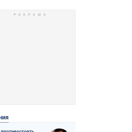
ения
 противостоять