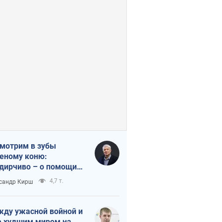
мотрим в зубы
еному коню:
дирчиво – о помощи
аине
4,7 т.
сандр Кирш
ду ужасной войной и
 худшим миром на