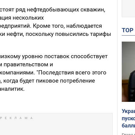
е стоят ряд нефтедобывающих скважин,
ация нескольких
едприятий. Кроме того, наблюдается
TO
ки нефти, поскольку повысились тарифы
 низкому уровню поставок способствует
м правительством и
омпаниями. "Последствия всего этого
, когда будет пиковое потребление
аналитик.
Укра
пуск
балл
пров
Глава 