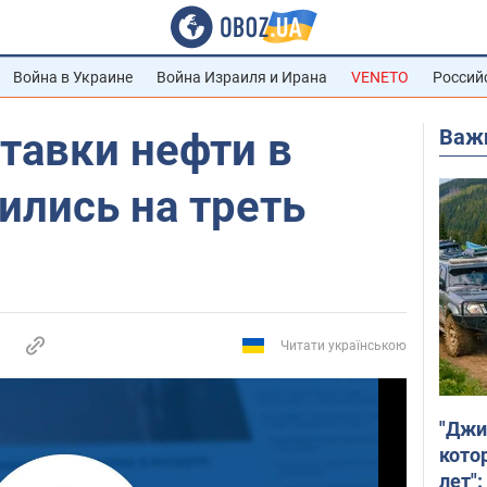
Война в Украине
Война Израиля и Ирана
VENETO
Россий
Важ
ставки нефти в
ились на треть
Читати українською
"Джи
кото
лет":