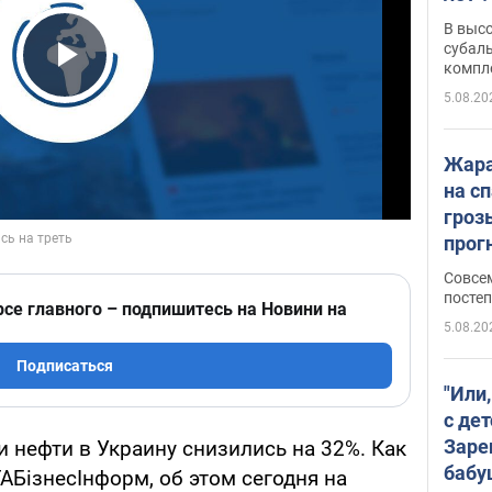
В выс
субаль
компл
Play Video
протяж
5.08.20
Жара
на с
гроз
прогн
ожид
Совсе
пого
постеп
рсе главного – подпишитесь на Новини на
5.08.20
Подписаться
"Или
с дет
Заре
ки нефти в Украину снизились на 32%. Как
бабу
АБізнесІнформ, об этом сегодня на