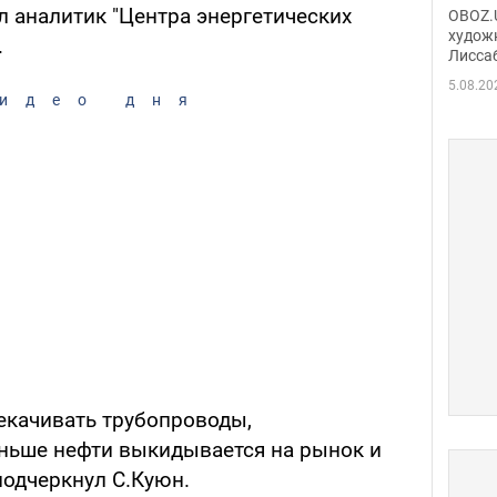
Аллы
 аналитик "Центра энергетических
OBOZ.U
сына
худож
.
Лисса
Порт
деть
5.08.20
идео дня
рекачивать трубопроводы,
ньше нефти выкидывается на рынок и
 подчеркнул С.Куюн.