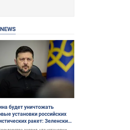
P NEWS
ина будет уничтожать
овые установки российских
истических ракет: Зеленский
ел заседание СНБО
государства заявил, что установки