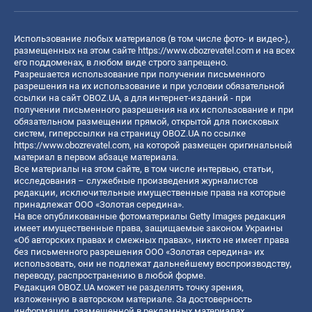
Использование любых материалов (в том числе фото- и видео-),
размещенных на этом сайте
https://www.obozrevatel.com
и на всех
его поддоменах, в любом виде строго запрещено.
Разрешается использование при получении письменного
разрешения на их использование и при условии обязательной
ссылки на сайт OBOZ.UA, а для интернет-изданий - при
получении письменного разрешения на их использование и при
обязательном размещении прямой, открытой для поисковых
систем, гиперссылки на страницу OBOZ.UA по ссылке
https://www.obozrevatel.com
, на которой размещен оригинальный
материал в первом абзаце материала.
Все материалы на этом сайте, в том числе интервью, статьи,
исследования – служебные произведения журналистов
редакции, исключительные имущественные права на которые
принадлежат ООО «Золотая середина».
На все опубликованные фотоматериалы Getty Images редакция
имеет имущественные права, защищаемые законом Украины
«Об авторских правах и смежных правах», никто не имеет права
без письменного разрешения ООО «Золотая середина» их
использовать, они не подлежат дальнейшему воспроизводству,
переводу, распространению в любой форме.
Редакция OBOZ.UA может не разделять точку зрения,
изложенную в авторском материале. За достоверность
информации, размещенной в рекламных материалах,