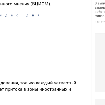
скол
енного мнения (ВЦИОМ).
В вып
певи
зарпла
работ
идео дня
филар
8.08.20
едования, только каждый четвертый
ет притока в зоны иностранных и