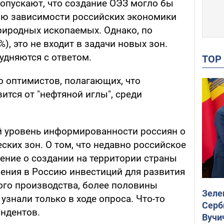
допускают, что создание ОЭЗ могло бы
ию зависимости российских экономики
риродных ископаемых. Однако, по
), это не входит в задачи новых зон.
удняются с ответом.
TO
о оптимистов, полагающих, что
ится от "нефтяной иглы", среди
й уровень информированности россиян о
ких зон. О том, что недавно российское
ение о создании на территории страны
ения в Россию инвестиций для развития
ого производства, более половины
Зеле
знали только в ходе опроса. Что-то
Серб
ндентов.
Вучи