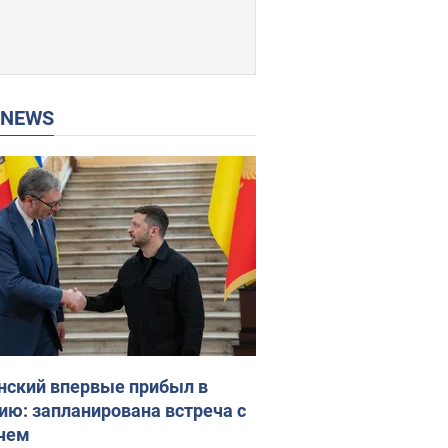
P NEWS
нский впервые прибыл в
ию: запланирована встреча с
чем