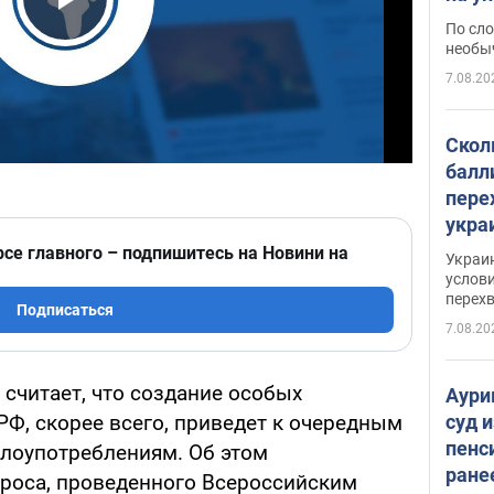
моло
Play Video
По сло
необы
7.08.20
Скол
балл
пере
укра
июле
рсе главного – подпишитесь на Новини на
Украи
назв
услови
перех
Подписаться
7.08.20
считает, что создание особых
Аури
суд 
РФ, скорее всего, приведет к очередным
пенс
лоупотреблениям. Об этом
ране
роса, проведенного Всероссийским