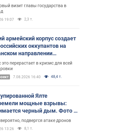
рвый визит главы государства в
ад
2,3 т.
26 19:07
ий армейский корпус создает
российских оккупантов на
нском направлении
ический дискомфорт: как это
 это перерастает в кризис для всей
ось
ировки
48,4 т.
роект
7.08.2026 16:40
купированной Ялте
ремели мощные взрывы:
имается черный дым. Фото и
о
 вероятно, подвергся атаке дронов
8,1 т.
26 13:26