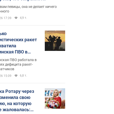
дость, ведь у нее нет детей
вам певицы, она не делает ничего
чного
4,9 т.
26 17:39
ько
истических ракет
хватила
инская ПВО в
: в Минобороны
нская ПВО работала в
али цифру
ях дефицита ракет-
ватчиков
6,8 т.
26 15:09
ка Ротару через
изменила свою
ию, на которую
е жаловалась: