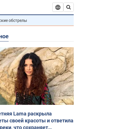
ские обстрелы
ное
етняя Lama раскрыла
еты своей красоты и ответила
реки, что сохраняет