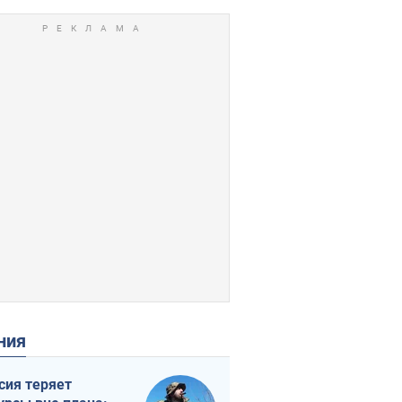
ения
сия теряет