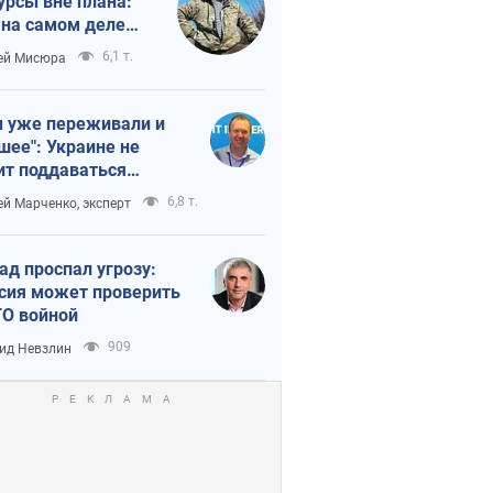
урсы вне плана:
 на самом деле
тует темп войны
6,1 т.
ей Мисюра
 уже переживали и
шее": Украине не
ит поддаваться
аянию из-за
6,8 т.
ей Марченко, эксперт
етного террора
ад проспал угрозу:
сия может проверить
О войной
909
ид Невзлин