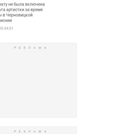
ько получала
лату не была включена
ца
та артистки за время
ы в Черновицкой
монии
26 04:01