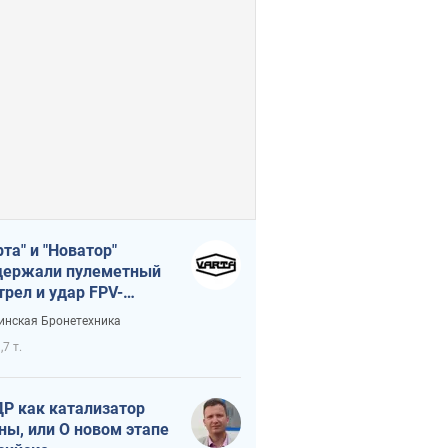
рта" и "Новатор"
ержали пулеметный
трел и удар FPV-
на, сохранив жизнь
инская Бронетехника
церу ВСУ
,7 т.
Р как катализатор
ны, или О новом этапе