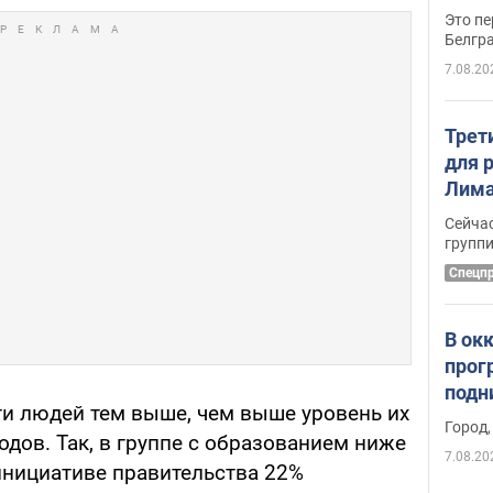
Это пе
Белгр
7.08.20
Трет
для 
Лима
крит
Сейчас
удал
групп
Спецп
В ок
прог
подн
и людей тем выше, чем выше уровень их
виде
Город,
дов. Так, в группе с образованием ниже
7.08.20
инициативе правительства 22%