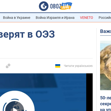
Война в Украине
Война Израиля и Ирана
VENETO
Россий
Важ
верят в ОЭЗ
Читати українською
50-л
секр
на уп