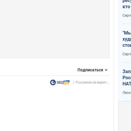
рес
кто
дик
Серг
"Мы
худ
сто
отч
Серг
рак
Подписаться
Зап
Рос
Россияне не верят...
НАТ
Леон