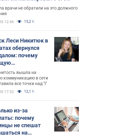
ессивном" раке
а врачи не обратили на это должного
ния
15,2 т.
26 12:46
ск Леси Никитюк в
атах обернулся
далом: почему
ущую
раведливо
нитость вышла на
йтили
ю коммуникацию в сети
тавила все точки над "i"
12,1 т.
26 17:32
олько из-за
латы: почему
инцы не спешат
ашаться на