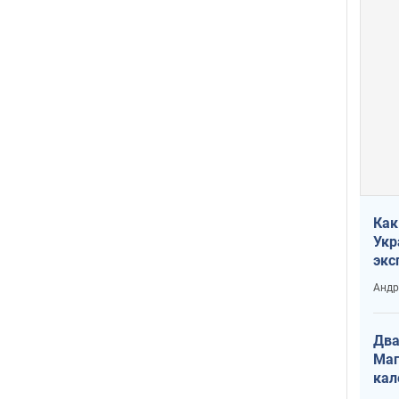
Как
Укр
экс
неф
Андр
Два
Маг
кал