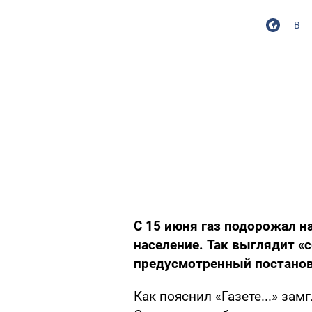
В
С 15 июня газ подорожал н
насе­ление. Так выглядит «
пре­дусмотренный постано
Как пояснил «Газете...» за