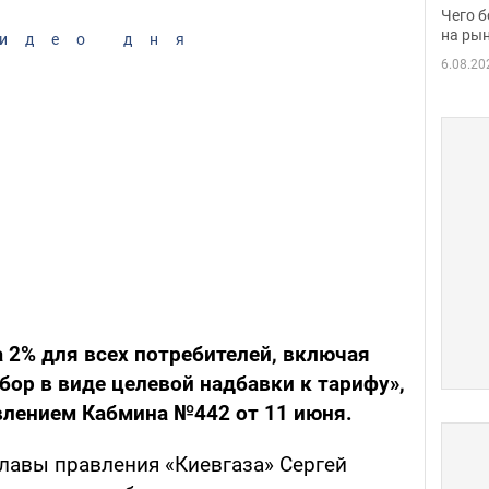
вака
Чего б
на рын
идео дня
6.08.20
а 2% для всех потребителей, включая
сбор в виде целевой надбавки к тарифу»,
влением Кабмина №442 от 11 июня.
мглавы правления «Киевгаза» Сергей