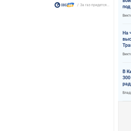
вой
За газ придется...
под
кри
Викт
лог
На 
выс
Тра
Викт
В К
300
рад
воп
Влад