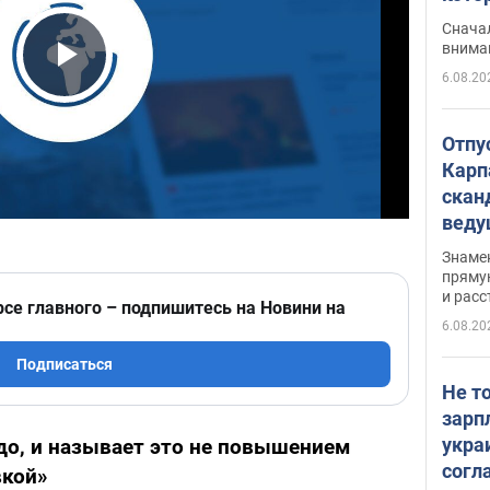
"агр
Сначал
внима
6.08.20
Play Video
Отпу
Карп
скан
вед
несп
Знаме
захе
пряму
и расс
рсе главного – подпишитесь на Новини на
6.08.20
Подписаться
Не т
зарп
укра
адо, и называет это не повышением
согл
вкой»