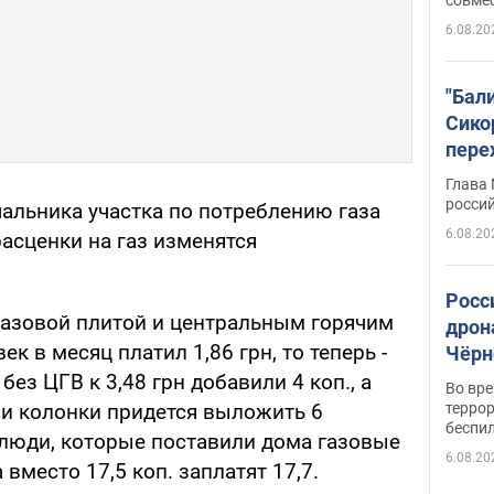
6.08.20
"Бал
Сико
пере
Укра
Глава
росси
альни­ка участка по потреблению газа
6.08.20
расценки на газ изменятся
Росс
 газо­вой плитой и центральным горячим
дрон
 в ме­сяц платил 1,86 грн, то теперь -
Чёрн
подр
без ЦГВ к 3,48 грн добавили 4 коп., а
Во вр
террор
 и колонки придется вы­ложить 6
беспи
люди, которые поставили дома газо­вые
6.08.20
 вместо 17,5 коп. заплатят 17,7.