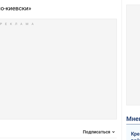
по-киевски»
Мн
Подписаться
Кре