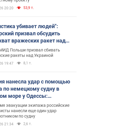
53,9 т.
26 20:20
истика убивает людей":
рский призвал обсудить
хват вражеских ракет над
иной
 МИД Польши призвал сбивать
йские ракеты над Украиной
8,1 т.
26 19:47
ия нанесла удар с помощью
а по немецкому судну в
ом море у Одессы:
обности
емя эвакуации экипажа российские
исты нанесли еще один удар
лотником по судну
2,6 т.
26 21:34