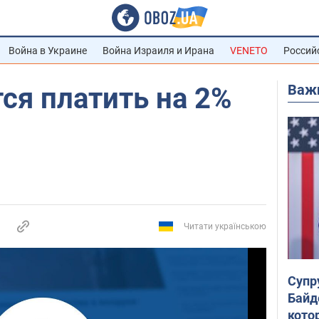
Война в Украине
Война Израиля и Ирана
VENETO
Россий
Важ
тся платить на 2%
Читати українською
Супр
Байд
кото