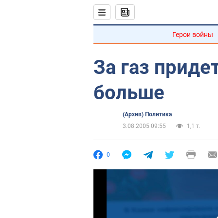
Герои войны
За газ приде
больше
(Архив) Политика
3.08.2005 09:55
1,1 т.
0