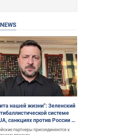
P NEWS
ита нашей жизни": Зеленский
нтибаллистической системе
JA, санкциях против России и
ержке аграриев. Видео
ейские партнеры присоединяются к
стному проекту