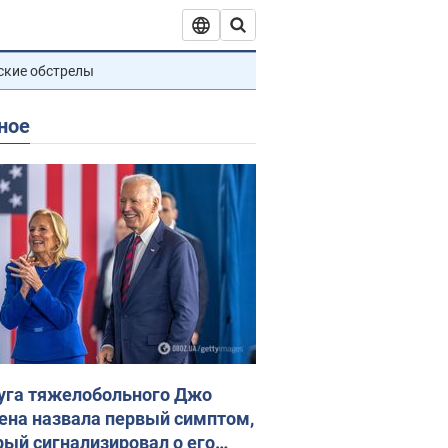
ские обстрелы
ное
уга тяжелобольного Джо
ена назвала первый симптом,
рый сигнализировал о его