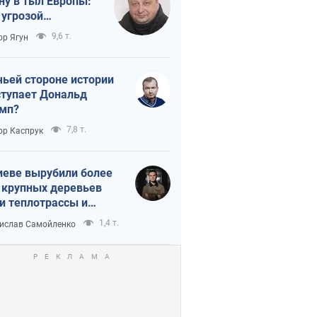
ну в тыл Европы:
 угрозой
тическая
9,6 т.
ор Ягун
истика
чьей стороне истории
тупает Дональд
мп?
7,8 т.
ор Каспрук
иеве вырубили более
 крупных деревьев
и теплотрассы и
реки Генплану
1,4 т.
ислав Самойленко