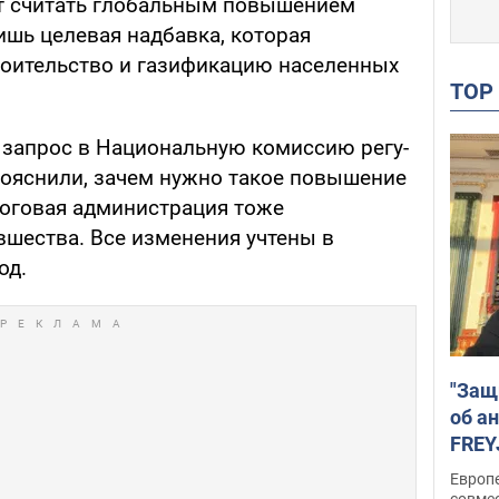
ет считать гло­бальным повышением
лишь целевая надбавка, ко­торая
рои­тельство и газификацию населенных
TO
 зап­рос в Национальную комиссию регу­
 пояснили, зачем нужно такое повышение
оговая админис­трация тоже
вшества. Все изменения учтены в
од.
"Защ
об а
FREY
подд
Европ
совме