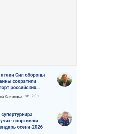
 атаки Сил обороны
аины сократили
порт российских
тепродуктов
2,0 т.
ей Клименко
 супертурнира
учих: спортивній
ендарь осени-2026