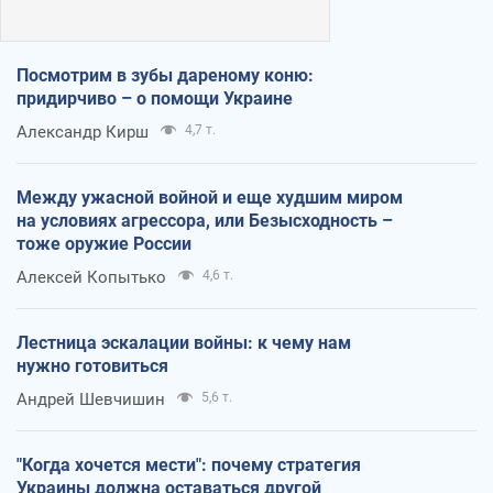
Посмотрим в зубы дареному коню:
придирчиво – о помощи Украине
Александр Кирш
4,7 т.
Между ужасной войной и еще худшим миром
на условиях агрессора, или Безысходность –
тоже оружие России
Алексей Копытько
4,6 т.
Лестница эскалации войны: к чему нам
нужно готовиться
Андрей Шевчишин
5,6 т.
"Когда хочется мести": почему стратегия
Украины должна оставаться другой