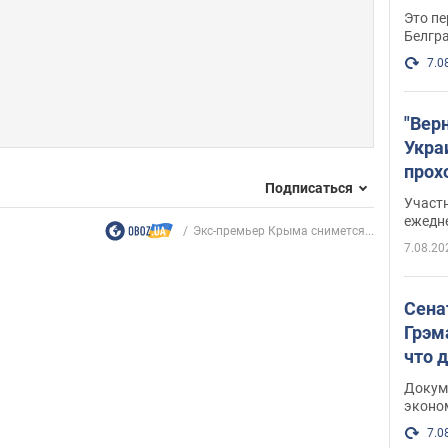
Это пе
Белгр
7.0
"Вер
Укра
прох
Подписаться
плак
Участ
ежедн
Экс-премьер Крыма снимется...
7.08.20
Сена
Грэм
что 
Докум
эконо
7.0