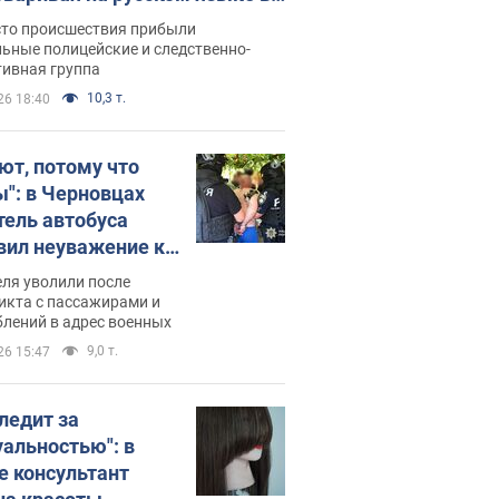
рутке: полиция составила
сто происшествия прибыли
нистративный протокол.
ьные полицейские и следственно-
тивная группа
о
10,3 т.
26 18:40
ют, потому что
ы": в Черновцах
тель автобуса
вил неуважение к
инским военным и
ля уволили после
тился за это.
икта с пассажирами и
лений в адрес военных
о
9,0 т.
26 15:47
следит за
уальностью": в
е консультант