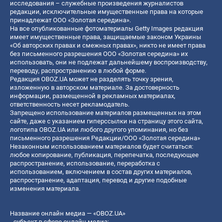
исследования – служебные произведения журналистов
редакции, исключительные имущественные права на которые
принадлежат ООО «Золотая середина».
На все опубликованные фотоматериалы Getty Images редакция
имеет имущественные права, защищаемые законом Украины
«Об авторских правах и смежных правах», никто не имеет права
без письменного разрешения ООО «Золотая середина» их
использовать, они не подлежат дальнейшему воспроизводству,
переводу, распространению в любой форме.
Редакция OBOZ.UA может не разделять точку зрения,
изложенную в авторском материале. За достоверность
информации, размещенной в рекламных материалах,
ответственность несет рекламодатель.
Запрещено использование материалов размещенных на этом
сайте, даже с указанием гиперссылки на страницу этого сайта,
логотипа OBOZ.UA или любого другого упоминания, но без
письменного разрешения Редакции/ООО «Золотая середина»
Незаконным использованием материалов будет считаться:
любое копирование, публикация, перепечатка, последующее
распространение, использование, переработка с
использованием, включением в состав других материалов,
распространение, адаптация, перевод и другие подобные
изменения материала.
Название онлайн медиа — «OBOZ.UA»
- субъект в сфере онлайн медиа;