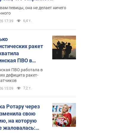
дость, ведь у нее нет детей
вам певицы, она не делает ничего
чного
6,4 т.
26 17:39
ько
истических ракет
хватила
инская ПВО в
: в Минобороны
нская ПВО работала в
али цифру
ях дефицита ракет-
ватчиков
7,2 т.
26 15:09
ка Ротару через
изменила свою
ию, на которую
е жаловалась: