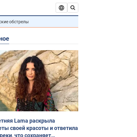
ские обстрелы
ное
етняя Lama раскрыла
еты своей красоты и ответила
реки, что сохраняет