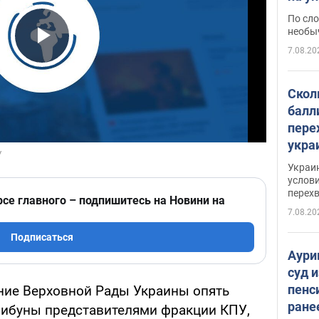
моло
По сло
необы
7.08.20
Play Video
Скол
балл
пере
укра
июле
Украи
назв
услови
перех
рсе главного – подпишитесь на Новини на
7.08.20
Подписаться
Аури
суд 
пенс
ние Верховной Рады Украины опять
ране
рибуны представителями фракции КПУ,