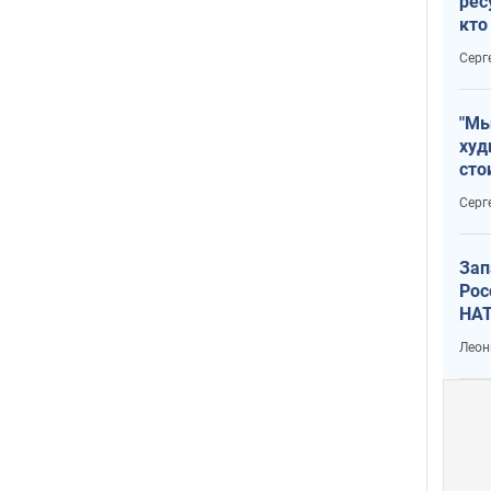
рес
кто
дик
Серг
"Мы
худ
сто
отч
Серг
рак
Зап
Рос
НАТ
Леон