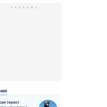
ения
сия теряет