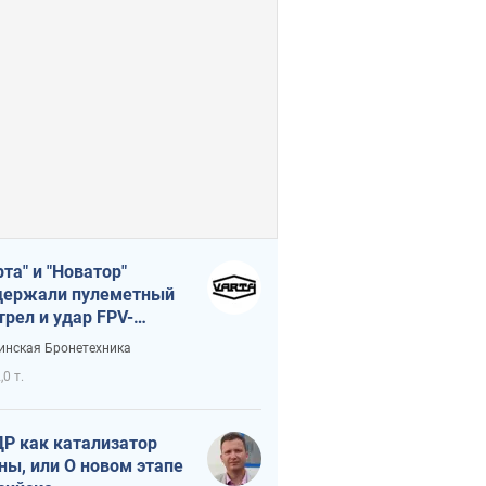
рта" и "Новатор"
ержали пулеметный
трел и удар FPV-
на, сохранив жизнь
инская Бронетехника
церу ВСУ
,0 т.
Р как катализатор
ны, или О новом этапе