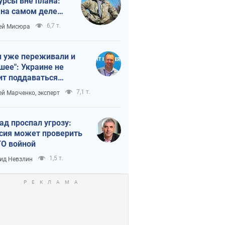
урсы вне плана:
 на самом деле
тует темп войны
6,7 т.
ей Мисюра
 уже переживали и
шее": Украине не
ит поддаваться
аянию из-за
7,1 т.
ей Марченко, эксперт
етного террора
ад проспал угрозу:
сия может проверить
О войной
1,5 т.
ид Невзлин