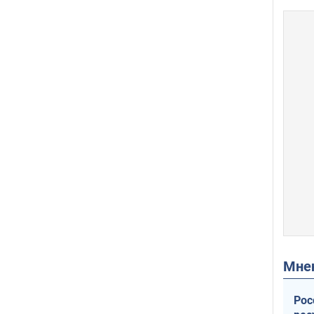
Мн
Рос