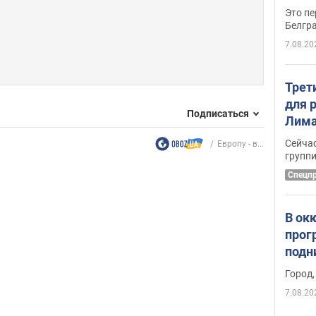
Это пе
Белгр
7.08.20
Трет
для 
Подписаться
Лима
крит
Сейчас
Европу - в...
удал
групп
Спецп
В ок
прог
подн
виде
Город,
7.08.20