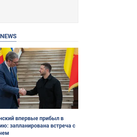
P NEWS
нский впервые прибыл в
ию: запланирована встреча с
чем