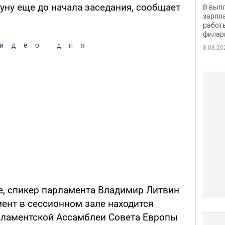
скол
уну еще до начала заседания, сообщает
В вып
певи
зарпла
работ
филар
идео дня
8.08.20
е, спикер парламента Владимир Литвин
ент в сессионном зале находится
рламентской Ассамблеи Совета Европы