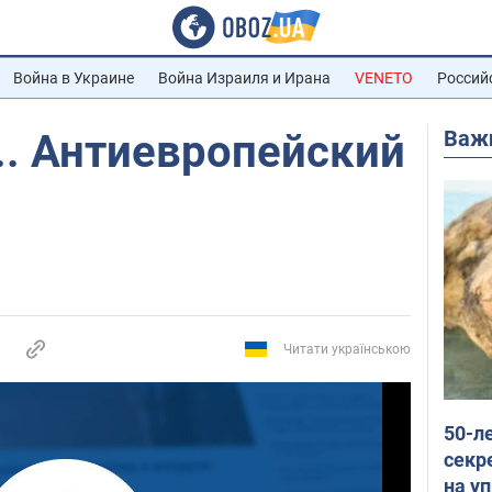
Война в Украине
Война Израиля и Ирана
VENETO
Россий
Важ
... Антиевропейский
Читати українською
50-л
секр
на уп