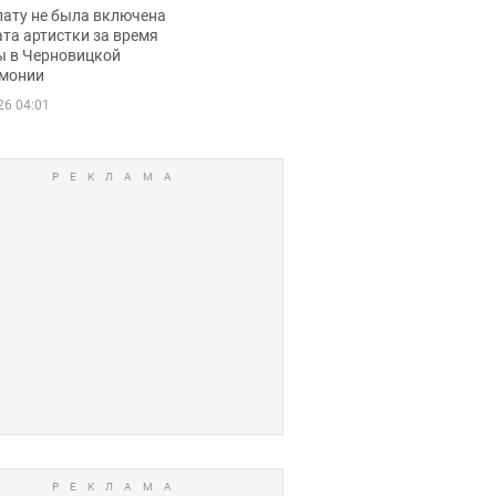
ько получала
лату не была включена
ца
та артистки за время
ы в Черновицкой
монии
26 04:01