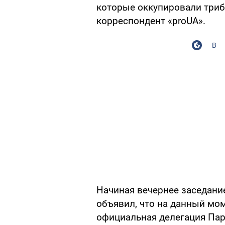
которые оккупировали триб
корреспондент «proUA».
В
Начиная вечернее заседани
объявил, что на данный мом
официальная делегация Па