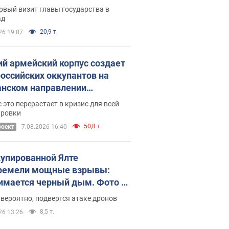
рвый визит главы государства в
ад
20,9 т.
26 19:07
ий армейский корпус создает
российских оккупантов на
нском направлении
ический дискомфорт: как это
 это перерастает в кризис для всей
ось
ировки
50,8 т.
роект
7.08.2026 16:40
купированной Ялте
ремели мощные взрывы:
имается черный дым. Фото и
о
 вероятно, подвергся атаке дронов
8,5 т.
26 13:26