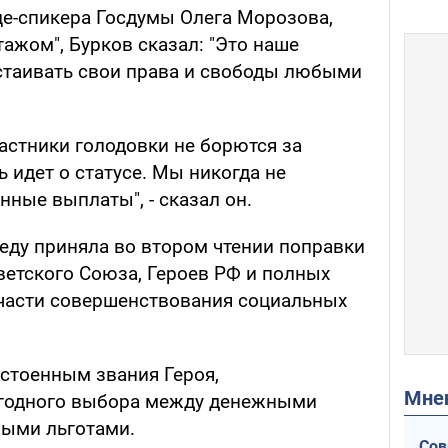
е-спикера Госдумы Олега Морозова,
ажом", Бурков сказал: "Это наше
тстаивать свои права и свободы любыми
частники голодовки не борются за
 идет о статусе. Мы никогда не
ные выплаты", - сказал он.
реду приняла во втором чтении поправки
оветского Союза, Героев РФ и полных
части совершенствования социальных
остоенным звания Героя,
Мн
егодного выбора между денежными
ными льготами.
Сов