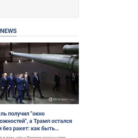
P NEWS
ль получил "окно
ожностей", а Трамп остался
и без ракет: как быть
ине? Интервью с Мельником
 о том, что у России закончатся