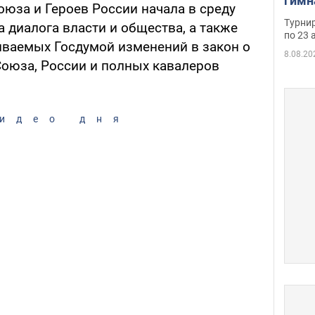
гимн
оюза и Героев России начала в среду
офиц
Турнир
а диалога власти и общества, а также
на ч
по 23 
иваемых Госдумой изменений в закон о
осно
8.08.20
Союза, России и полных кавалеров
идео дня