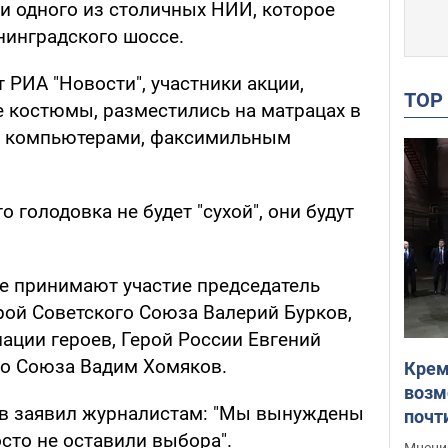
ии одного из столичных НИИ, которое
нинградского шоссе.
 РИА "Новости", участники акции,
TO
 костюмы, разместились на матрацах в
м компьютерами, факсимильным
о голодовка не будет "сухой", они будут
ке принимают участие председатель
ерой Советского Союза Валерий Бурков,
ации героев, Герой России Евгений
го Союза Вадим Хомяков.
Крем
возм
ов заявил журналистам: "Мы вынуждены
почт
осто не оставили выбора".
Укра
Мнение