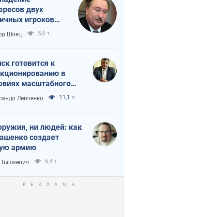
ересов двух
ичных игроков
 тайный план
5,6 т.
ор Швец
мпа и Путина?
ск готовится к
кционированию в
овиях масштабного
нного кризиса
11,1 т.
сандр Левченко
оружия, ни людей: как
ашенко создает
ую армию
6,4 т.
 Тышкевич