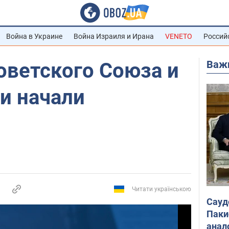
Война в Украине
Война Израиля и Ирана
VENETO
Россий
Важ
оветского Союза и
и начали
Читати українською
Сауд
Паки
анал