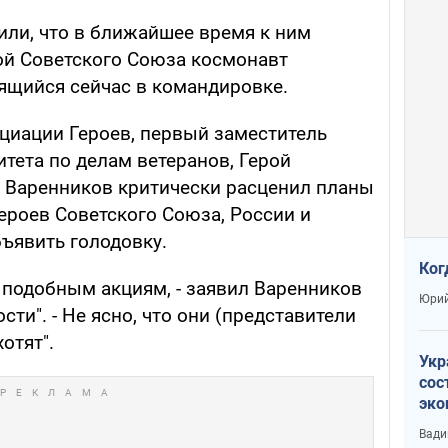
или, что в ближайшее время к ним
ой Советского Союза космонавт
ящийся сейчас в командировке.
циации Героев, первый заместитель
тета по делам ветеранов, Герой
 Варенников критически расценил планы
ероев Советского Союза, России и
ъявить голодовку.
Ког
 подобным акциям, - заявил Варенников
Юрий
ти". - Не ясно, что они (представители
отят".
Укр
сос
эко
Ест
Вади
тун