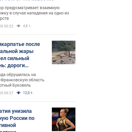
ор предусматривает взаимную
жку в случае нападения на одно из
арств
4,8 т.
26 00:22
икарпатье после
альной жары
ел сильный
нь: дороги
ратились в реки.
ода обрушилась на
о
-Франковскую область
ортный Буковель
12,0 т.
26 09:27
атия унизила
ную России по
тивной