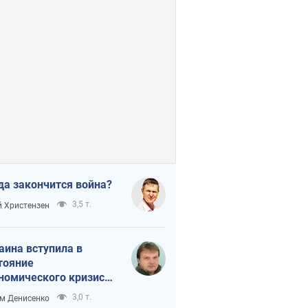
да закончится война?
3,5 т.
 Христензен
аина вступила в
тояние
номического кризиса.
ь ли свет в конце
3,0 т.
м Денисенко
неля?