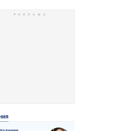
ения
падение