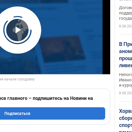
Догов
поддер
госуд
8.08.20
Play Video
В Пр
аном
прош
ливе
прев
Непог
Виде
Ивано
и кур
8.08.20
рсе главного – подпишитесь на Новини на
Хорв
Подписаться
сбор
спор