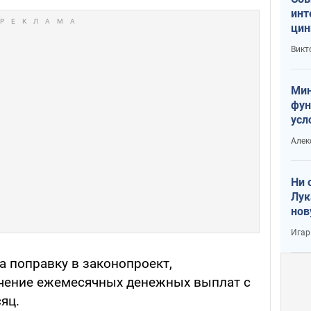
инт
цин
или
Викт
Тра
Мин
фун
усл
вое
Алек
Ни 
Лук
нов
Игар
а поправку в законопроект,
ение ежемесячных денежных выплат с
яц.