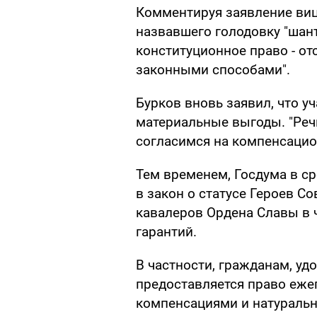
Комментируя заявление виц
назвавшего голодовку "шант
конституционное право - о
законными способами".
Бурков вновь заявил, что у
материальные выгоды. "Речь
согласимся на компенсацион
Тем временем, Госдума в с
в закон о статусе Героев С
кавалеров Ордена Славы в 
гарантий.
В частности, гражданам, уд
предоставляется право еж
компенсациями и натураль