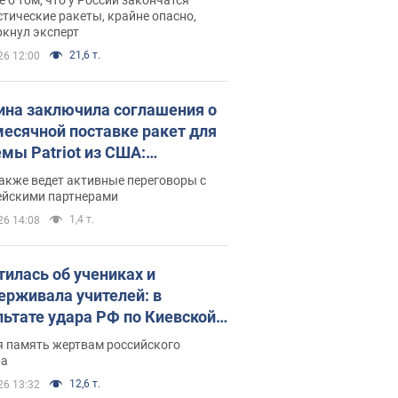
тические ракеты, крайне опасно,
ркнул эксперт
21,6 т.
26 12:00
ина заключила соглашения о
есячной поставке ракет для
емы Patriot из США:
нский раскрыл подробности
акже ведет активные переговоры с
ейскими партнерами
1,4 т.
26 14:08
тилась об учениках и
ерживала учителей: в
льтате удара РФ по Киевской
сти погибли директор
я память жертвам российского
ского лицея, её муж и внук
ра
12,6 т.
26 13:32