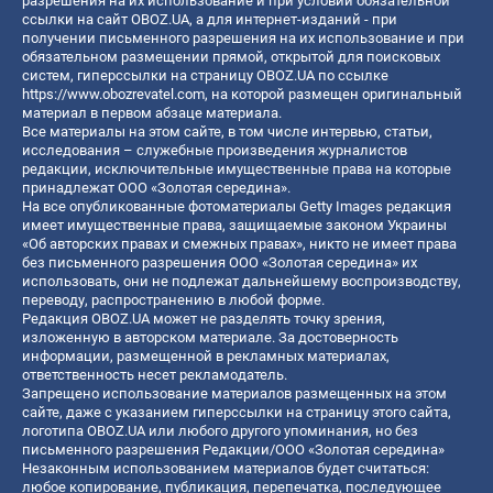
разрешения на их использование и при условии обязательной
ссылки на сайт OBOZ.UA, а для интернет-изданий - при
получении письменного разрешения на их использование и при
обязательном размещении прямой, открытой для поисковых
систем, гиперссылки на страницу OBOZ.UA по ссылке
https://www.obozrevatel.com
, на которой размещен оригинальный
материал в первом абзаце материала.
Все материалы на этом сайте, в том числе интервью, статьи,
исследования – служебные произведения журналистов
редакции, исключительные имущественные права на которые
принадлежат ООО «Золотая середина».
На все опубликованные фотоматериалы Getty Images редакция
имеет имущественные права, защищаемые законом Украины
«Об авторских правах и смежных правах», никто не имеет права
без письменного разрешения ООО «Золотая середина» их
использовать, они не подлежат дальнейшему воспроизводству,
переводу, распространению в любой форме.
Редакция OBOZ.UA может не разделять точку зрения,
изложенную в авторском материале. За достоверность
информации, размещенной в рекламных материалах,
ответственность несет рекламодатель.
Запрещено использование материалов размещенных на этом
сайте, даже с указанием гиперссылки на страницу этого сайта,
логотипа OBOZ.UA или любого другого упоминания, но без
письменного разрешения Редакции/ООО «Золотая середина»
Незаконным использованием материалов будет считаться:
любое копирование, публикация, перепечатка, последующее