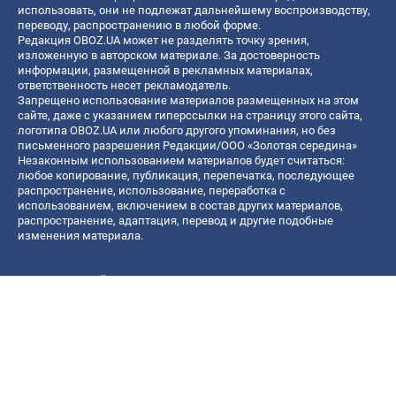
использовать, они не подлежат дальнейшему воспроизводству,
переводу, распространению в любой форме.
Редакция OBOZ.UA может не разделять точку зрения,
изложенную в авторском материале. За достоверность
информации, размещенной в рекламных материалах,
ответственность несет рекламодатель.
Запрещено использование материалов размещенных на этом
сайте, даже с указанием гиперссылки на страницу этого сайта,
логотипа OBOZ.UA или любого другого упоминания, но без
письменного разрешения Редакции/ООО «Золотая середина»
Незаконным использованием материалов будет считаться:
любое копирование, публикация, перепечатка, последующее
распространение, использование, переработка с
использованием, включением в состав других материалов,
распространение, адаптация, перевод и другие подобные
изменения материала.
Название онлайн медиа — «OBOZ.UA»
- субъект в сфере онлайн медиа;
- идентификатор медиа — R40-06156;
- почтовый адрес — ул. Деревообрабатывающая, д. 7, г. Киев,
01013;
- адрес электронной почты —
[email protected]
; - телефон — (044)
585 46 20