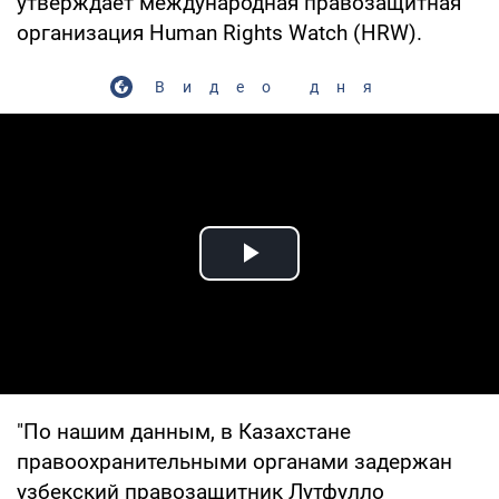
утверждает международная правозащитная
организация Human Rights Watch (HRW).
Видео дня
Play Video
"По нашим данным, в Казахстане
правоохранительными органами задержан
узбекский правозащитник Лутфулло