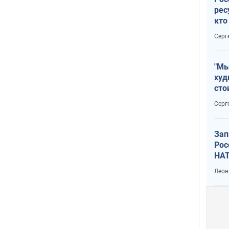
рес
кто
дик
Серг
"Мы
худ
сто
отч
Серг
рак
Зап
Рос
НАТ
Леон