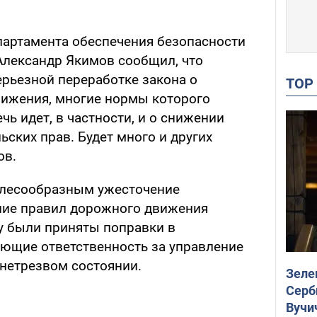
партамента обеспечения безопасности
лександр Якимов сообщил, что
ерьезной переработке закона о
TO
вижения, многие нормы которого
ечь идет, в частности, и о снижении
ьских прав. Будет много и других
ов.
елесообразным ужесточение
ние правил дорожного движения
у были приняты поправки в
ающие ответственность за управление
нетрезвом состоянии.
Зеле
Серб
Вучи