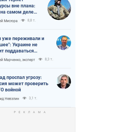
урсы вне плана:
 на самом деле
тует темп войны
8,8 т.
ей Мисюра
 уже переживали и
шее": Украине не
ит поддаваться
аянию из-за
8,3 т.
ей Марченко, эксперт
етного террора
ад проспал угрозу:
сия может проверить
О войной
3,1 т.
ид Невзлин