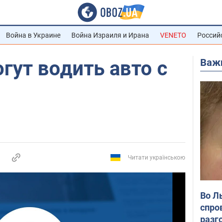
Война в Украине
Война Израиля и Ирана
VENETO
Россий
Важ
гут водить авто с
Читати українською
Во Л
спро
разг