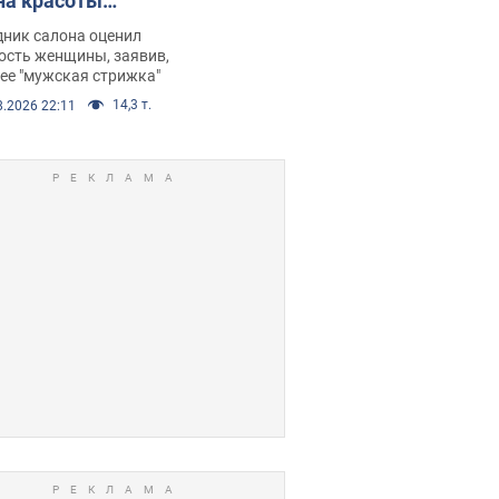
на красоты
рбил женщину
дник салона оценил
е химиотерапии,
ость женщины, заявив,
нее "мужская стрижка"
орелся скандал.
14,3 т.
8.2026 22:11