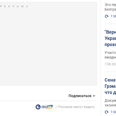
Это пе
Белгр
7.0
"Вер
Укра
прох
плак
Участ
ежедн
7.08.20
Сена
Грэм
что 
Подписаться
Докум
эконо
Россияне смогут водить...
7.0