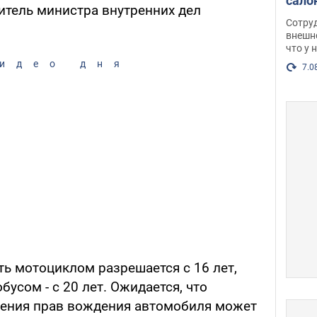
сало
итель министра внутренних дел
оско
Сотру
посл
внешн
что у 
разг
идео дня
Фото
7.0
ть мотоциклом разрешается с 16 лет,
обусом - с 20 лет. Ожидается, что
чения прав вождения автомобиля может