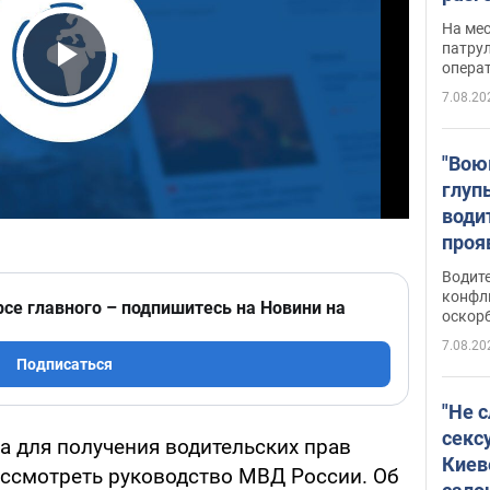
марш
На ме
адми
патрул
опера
Виде
Play Video
7.08.20
"Вою
глуп
води
проя
укра
Водите
попла
конфл
рсе главного – подпишитесь на Новини на
оскорб
Виде
7.08.20
Подписаться
"Не 
секс
а для получения водительских прав
Киев
ссмотреть руководство МВД России. Об