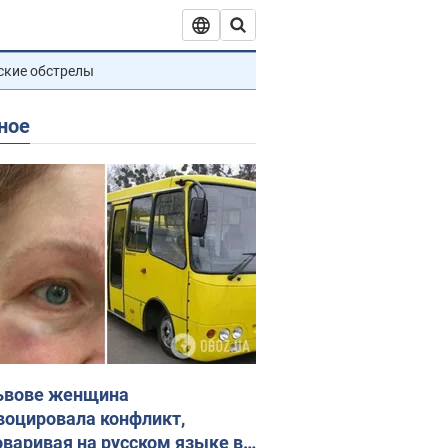
ские обстрелы
ное
ьвове женщина
воцировала конфликт,
оваривая на русском языке в