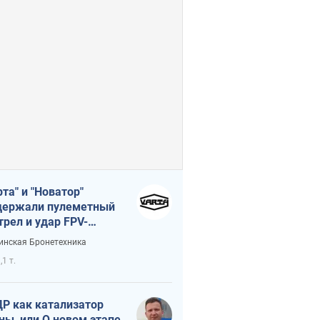
рта" и "Новатор"
ержали пулеметный
трел и удар FPV-
на, сохранив жизнь
инская Бронетехника
церу ВСУ
,1 т.
Р как катализатор
ны, или О новом этапе