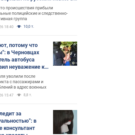
рутке: полиция составила
сто происшествия прибыли
нистративный протокол.
ьные полицейские и следственно-
тивная группа
о
10,0 т.
26 18:40
ют, потому что
ы": в Черновцах
тель автобуса
вил неуважение к
инским военным и
ля уволили после
тился за это.
икта с пассажирами и
лений в адрес военных
о
8,8 т.
26 15:47
следит за
уальностью": в
е консультант