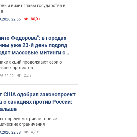
рвый визит главы государства в
ад
80,0 т.
8.2026 22:55
ните Федорова": в городах
ины уже 23-й день подряд
одят массовые митинги с
атами. Фото и видео
ники акций продолжают серию
евных протестов
2,2 т.
26 22:22
т США одобрил законопроект
а о санкциях против России:
дальше
ент предусматривает новые
мические ограничения
4,7 т.
8.2026 22:38