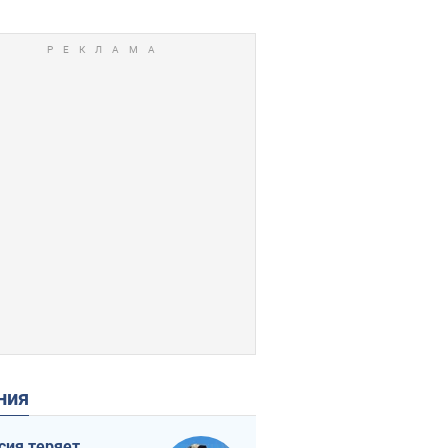
ения
сия теряет