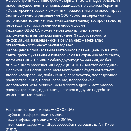
На все опубликованные фотоматериалы Getty Images редакция
имеет имущественные права, защищаемые законом Украины
«Об авторских правах и смежных правах», никто не имеет права
без письменного разрешения ООО «Золотая середина» их
использовать, они не подлежат дальнейшему воспроизводству,
переводу, распространению в любой форме.
Редакция OBOZ.UA может не разделять точку зрения,
изложенную в авторском материале. За достоверность
информации, размещенной в рекламных материалах,
ответственность несет рекламодатель.
Запрещено использование материалов размещенных на этом
сайте, даже с указанием гиперссылки на страницу этого сайта,
логотипа OBOZ.UA или любого другого упоминания, но без
письменного разрешения Редакции/ООО «Золотая середина»
Незаконным использованием материалов будет считаться:
любое копирование, публикация, перепечатка, последующее
распространение, использование, переработка с
использованием, включением в состав других материалов,
распространение, адаптация, перевод и другие подобные
изменения материала.
Название онлайн медиа — «OBOZ.UA»
- субъект в сфере онлайн медиа;
- идентификатор медиа — R40-06156;
- почтовый адрес — ул. Деревообрабатывающая, д. 7, г. Киев,
01013;