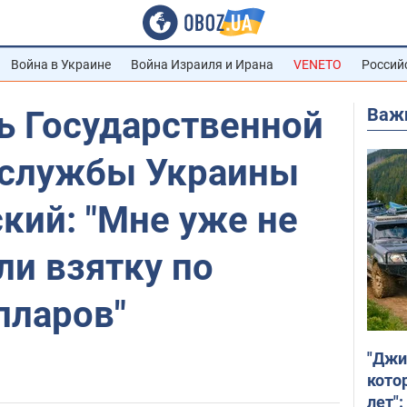
Война в Украине
Война Израиля и Ирана
VENETO
Россий
Важ
ь Государственной
 службы Украины
кий: "Мне уже не
ли взятку по
лларов"
"Джи
кото
лет":