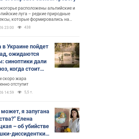
окогорье расположены альпийские и
пийские луга – редкие природные
ексы, которые формировались на
ении сотен лет
438
26 23:00
 в Украине пойдет
пад, ожидаются
ы: синоптики дали
оз, когда стоит
ать изменения
м скоро жара
ды
енно отступит
5,5 т.
26 14:59
, может, я запугана
ства?" Елена
цкая – об убийстве
шки-диссидентки