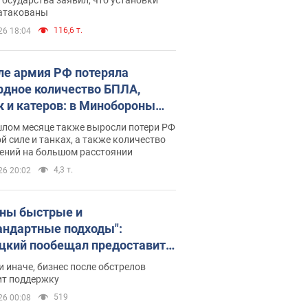
 атакованы
116,6 т.
26 18:04
ле армия РФ потеряла
рдное количество БПЛА,
к и катеров: в Минобороны
родовали статистику
шлом месяце также выросли потери РФ
й силе и танках, а также количество
ений на большом расстоянии
4,3 т.
26 20:02
ны быстрые и
андартные подходы":
цкий пообещал предоставить
есу приоритетный доступ к
и иначе, бизнес после обстрелов
щимся складским
ит поддержку
ещениям
519
26 00:08