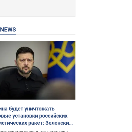
P NEWS
ина будет уничтожать
овые установки российских
истических ракет: Зеленский
ел заседание СНБО
государства заявил, что установки