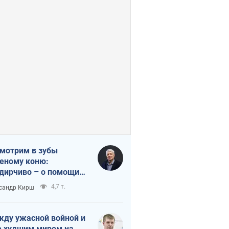
мотрим в зубы
еному коню:
дирчиво – о помощи
аине
4,7 т.
сандр Кирш
ду ужасной войной и
 худшим миром на