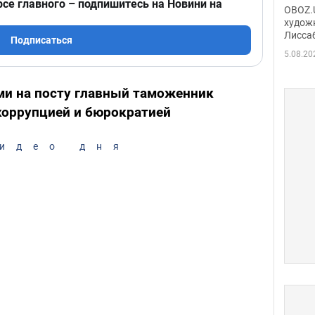
Аллы
рсе главного – подпишитесь на Новини на
OBOZ.U
сына
худож
Лисса
Порт
Подписаться
деть
5.08.20
и на посту главный таможенник
коррупцией и бюрократией
идео дня