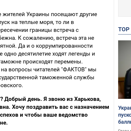
е жителей Украины посещают другие
пуск на теплые моря, то ли в
TO
ересечении границы встреча с
ежна. К сожалению, встреча эта не
иятной. Да и о коррумпированности
е одно десятилетие ходят легенды и
 таможне происходят перемены.
ь на вопросы читателей "ФАКТОВ" мы
осударственной таможенной службы
овского.
? Добрый день. Я звоню из Харькова,
вна. Хочу поздравить вас с назначением
Укра
успехов и чтобы ваше ведомство
пуск
балл
не.
пров
Глава 