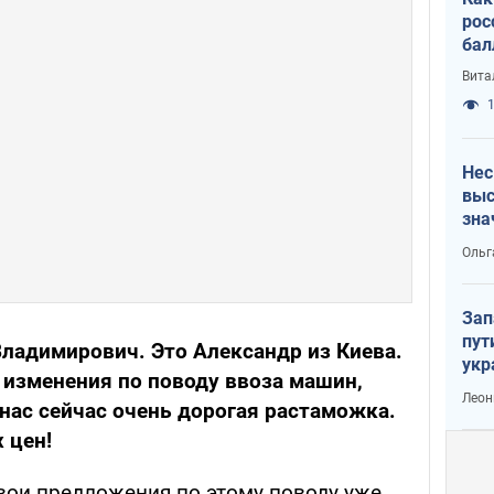
рос
бал
Вита
1
Нес
выс
зна
Ольг
Зап
пут
Владимирович. Это Александр из Киева.
укр
о изменения по поводу ввоза машин,
Леон
нас сейчас очень дорогая растаможка.
 цен!
свои предложения по этому поводу уже