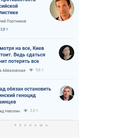
сийской
листике
лий Портников
3,8 т.
мотря на все, Киев
тоит. Ведь сдаться
чит потерять все
9,6 т.
а Айвазовская
ад обязан остановить
инский геноцид
аинцев
2,5 т.
ид Невзлин