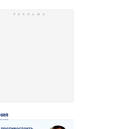
ения
 противостоять