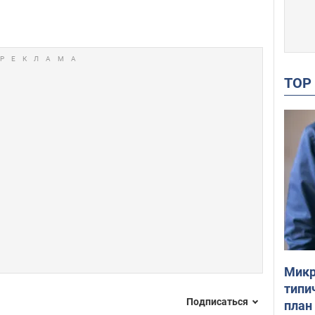
TO
Микр
типи
Подписаться
план