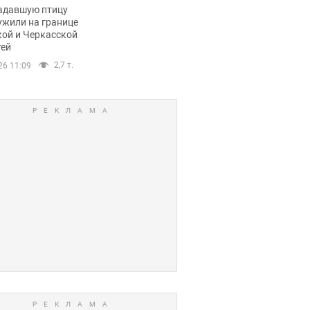
пичный маршрут.
адавшую птицу
ужили на границе
кой и Черкасской
тей
2,7 т.
26 11:09