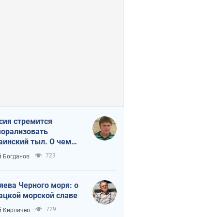
сия стремится
орализовать
аинский тыл. О чем
ит себе напомнить
723
 Богданов
яева Черного моря: о
ацкой морской славе
729
 Кирпичев