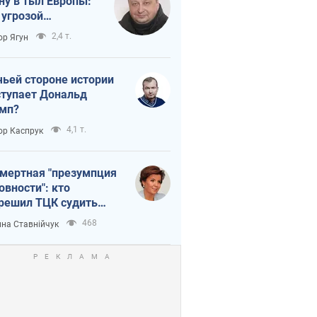
ну в тыл Европы:
 угрозой
тическая
2,4 т.
ор Ягун
истика
чьей стороне истории
тупает Дональд
мп?
4,1 т.
ор Каспрук
мертная "презумпция
овности": кто
решил ТЦК судить
ибших защитников
468
на Ставнійчук