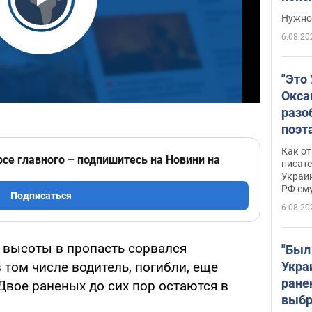
выне
Play Video
Нужно 
6.08.20
"Это
Окса
разо
поэта
"заз
Как от
рсе главного – подпишитесь на Новини на
даже
писат
Украин
а те
РФ ему
гено
Подписаться
6.08.20
й высоты в пропасть сорвался
"Был
Укра
в том числе водитель, погибли, еще
ране
Двое раненых до сих пор остаются в
выбр