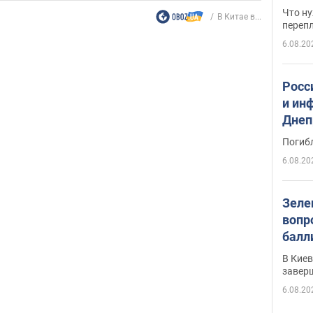
свои
Что ну
В Китае в...
перепл
6.08.20
Росс
и ин
Днеп
поги
Погиб
6.08.20
Зеле
вопр
балл
прог
В Кие
реше
завер
6.08.20