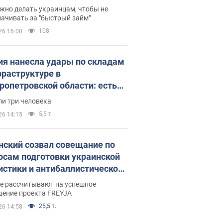
 деньги
жно делать украинцам, чтобы не
ачивать за "быстрый займ"
108
26 16:00
ия нанесла удары по складам
фраструктуре в
ропетровской области: есть
бшие и раненые. Фото
ли три человека
5,5 т.
26 14:15
нский созвал совещание по
осам подготовки украинской
истики и антибаллистической
раммы FREYJA: какие
ве рассчитывают на успешное
ния готовятся
шение проекта FREYJA
25,5 т.
26 14:58