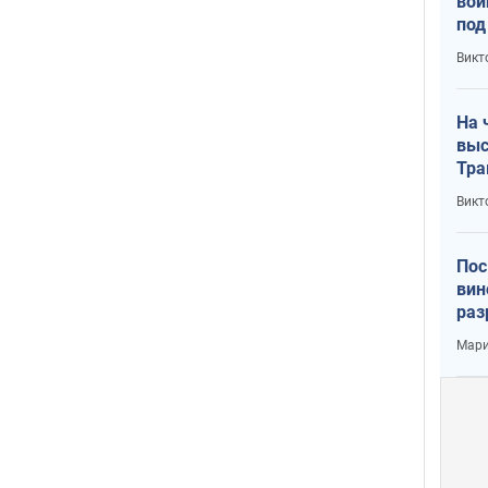
вой
под
кри
Викт
лог
На 
выс
Тра
Викт
Пос
вин
раз
пог
Мари