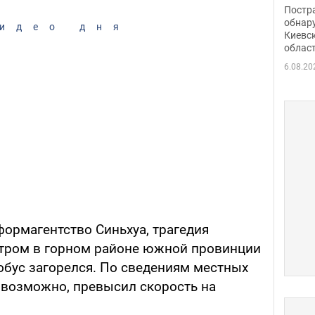
нети
Постр
Фото
обнар
идео дня
Киевс
облас
6.08.20
формагентство Синьхуа, трагедия
утром в горном районе южной провинции
обус загорелся. По сведениям местных
, возможно, превысил скорость на