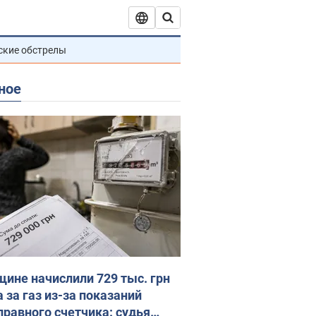
ские обстрелы
ное
ине начислили 729 тыс. грн
 за газ из-за показаний
правного счетчика: судья