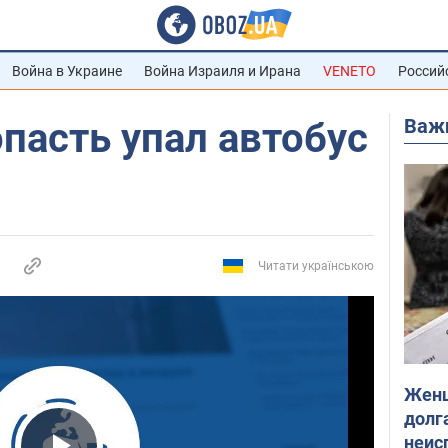
Война в Украине
Война Израиля и Ирана
VENETO
Россий
Важ
опасть упал автобус
Читати українською
Женщ
долга
неис