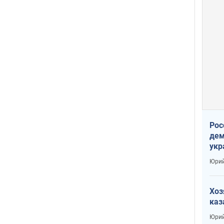
Рос
дем
укр
сто
Юрий
Хоз
каз
Юрий