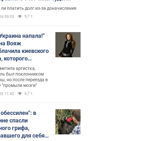
с неожиданное решение
ли платить долг из-за доначисления
9,7 т.
26 09:53
 Украина напала!"
на Вояж
блачила киевского
, которого
омбировали": он
метила артистка,
 русского не знал,
ель был поклонником
ы, но после переезда в
перь хочет
 "промыли мозги"
цида украинцев
6,7 т.
26 11:42
 обессилен": в
ине спасли
ного грифа,
авшего для себя