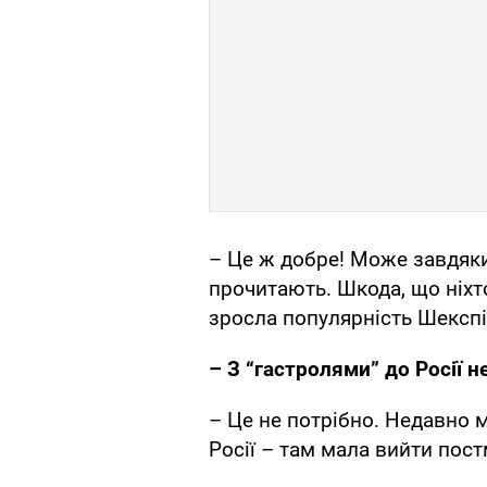
– Це ж добре! Може завдяки 
прочитають. Шкода, що ніхто
зросла популярність Шекспір
– З “гастролями” до Росії н
– Це не потрібно. Недавно м
Росії – там мала вийти пос