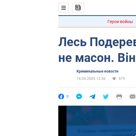
Герои войны
Лесь Подерев
не масон. Ві
Криминальные новости
14.04.2005 12:36
975
0