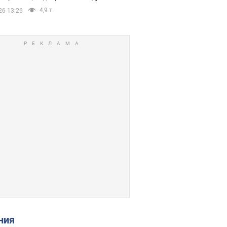
4,9 т.
26 13:26
ения