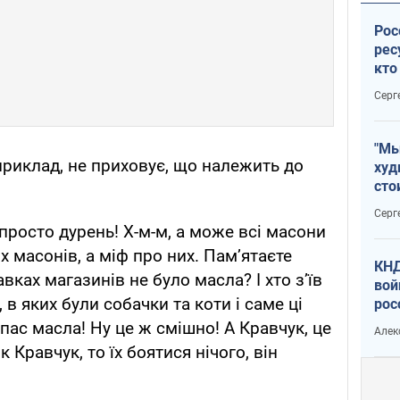
Рос
рес
кто
дик
Серг
"Мы
приклад, не приховує, що належить до
худ
сто
отч
Серг
рак
 просто дурень! Х-м-м, а може всі масони
х масонів, а міф про них. Пам’ятаєте
КНД
вках магазинів не було масла? І хто з’їв
вой
в яких були собачки та коти і саме ці
рос
сев
апас масла! Ну це ж смішно! А Кравчук, це
Алек
к Кравчук, то їх боятися нічого, він