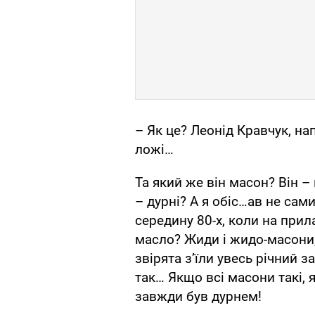
– Як це? Леонід Кравчук, на
ложі…
Та який же він масон? Він –
– дурні? А я обіс…ав не сами
середину 80-х, коли на прила
масло? Жиди і жидо-масони, 
звірята з’їли увесь річний з
так… Якщо всі масони такі, я
завжди був дурнем!