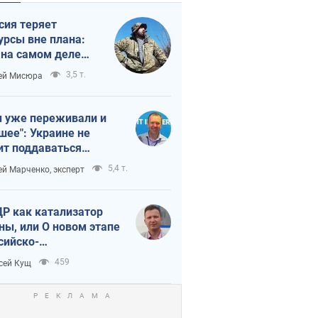
сия теряет
урсы вне плана:
 на самом деле
тует темп войны
3,5 т.
ей Мисюра
 уже переживали и
шее": Украине не
ит поддаваться
аянию из-за
5,4 т.
ей Марченко, эксперт
етного террора
Р как катализатор
ны, или О новом этапе
сийско-
ерокорейского союза
459
сей Кущ