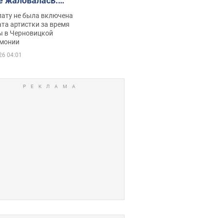
е жаловалась:
ько получала
лату не была включена
ца
та артистки за время
ы в Черновицкой
монии
26 04:01