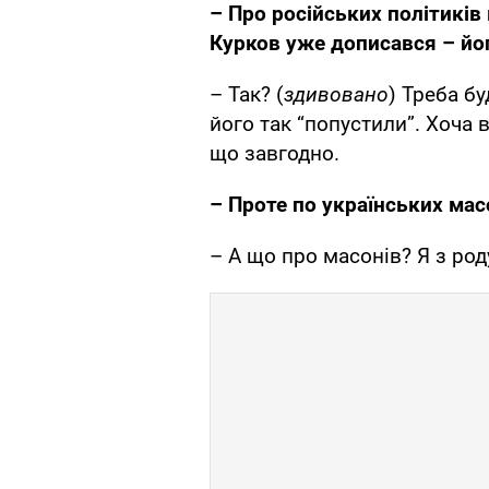
– Про російських політиків 
Курков уже дописався – йог
– Так? (
здивовано
) Треба б
його так “попустили”. Хоча 
що завгодно.
– Проте по українських ма
– А що про масонів? Я з ро