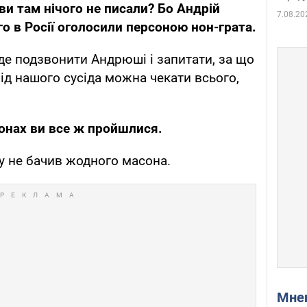
ви там нічого не писали? Бо Андрій
7.08.20
о в Росії оголосили персоною нон-грата.
уде подзвонити Андрюші і запитати, за що
від нашого сусіда можна чекати всього,
сонах ви все ж пройшлися.
ду не бачив жодного масона.
Мн