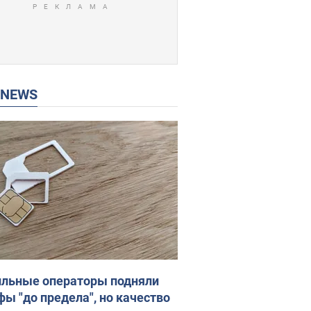
P NEWS
льные операторы подняли
фы "до предела", но качество