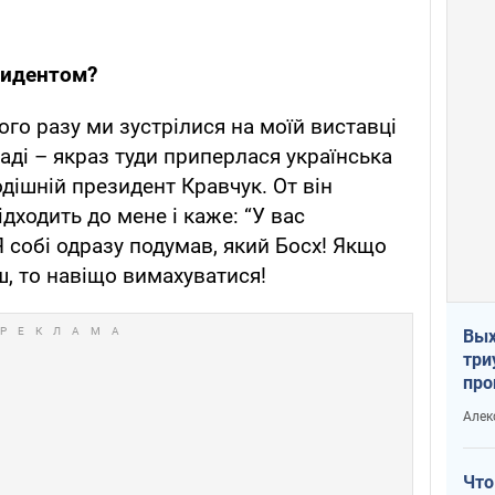
езидентом?
ного разу ми зустрілися на моїй виставці
наді – якраз туди приперлася українська
тодішній президент Кравчук. От він
ідходить до мене і каже: “У вас
Я собі одразу подумав, який Босх! Якщо
ш, то навіщо вимахуватися!
Вых
три
про
хок
Алек
Что