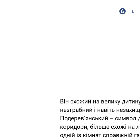
В
Він схожий на велику дитин
незграбний і навіть незахи
Подерев’янський – символ д
коридори, більше схожі на л
одній із кімнат справжній 