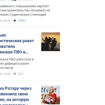
ременно с повышением зарплат
огам правительство объявило об
ении студенческих стипендий
11,5 т.
26 00:29
ько
истических ракет
хватила
инская ПВО в
: в Минобороны
нская ПВО работала в
али цифру
ях дефицита ракет-
ватчиков
5,2 т.
26 15:09
ка Ротару через
изменила свою
ию, на которую