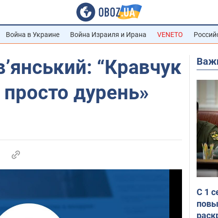
Война в Украине
Война Израиля и Ирана
VENETO
Россий
Важ
’янський: “Кравчук
н просто дурень»
С 1 
повы
раск