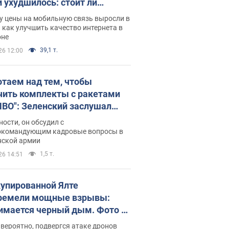
и ухудшилось: стоит ли
ваться на цены
у цены на мобильную связь выросли в
 как улучшить качество интернета в
оне
39,1 т.
26 12:00
отаем над тем, чтобы
чить комплекты с ракетами
ПВО": Зеленский заслушал
ад Драпатого и объявил о
ности, он обсудил с
х мерах
окомандующим кадровые вопросы в
нской армии
1,5 т.
26 14:51
купированной Ялте
ремели мощные взрывы:
имается черный дым. Фото и
о
 вероятно, подвергся атаке дронов