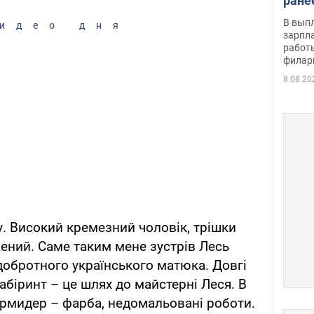
ране
скол
В вып
идео дня
певи
зарпла
работ
филар
8.08.20
у. Високий кремезний чоловік, трішки
щений. Саме таким мене зустрів Лесь
обротного українського матюка. Довгі
абіринт – це шлях до майстерні Леся. В
гармидер – фарба, недомальовані роботи.