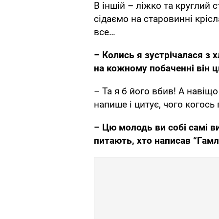
В іншій – ліжко та круглий 
сідаємо на старовинні кріс
все…
– Колись я зустрічалася з 
на кожному побаченні він 
– Та я б його вбив! А навіщ
напише і цитує, чого когось
– Цю молодь ви собі самі в
питають, хто написав “Гамл