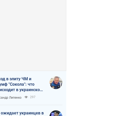
од в элиту ЧМ и
умф "Сокола": что
исходит в украинском
кее
297
сандр Липенко
 ожидает украинцев в