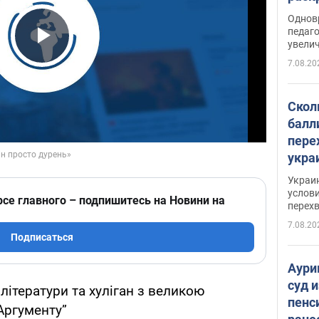
Однов
педаг
увелич
Play Video
7.08.20
Скол
балл
пере
укра
июле
Украи
назв
услови
рсе главного – подпишитесь на Новини на
перех
7.08.20
Подписаться
Аури
суд 
 літератури та хуліган з великою
пенс
Аргументу”