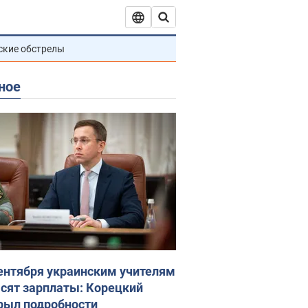
ские обстрелы
ное
сентября украинским учителям
сят зарплаты: Корецкий
рыл подробности