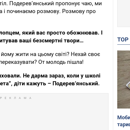
стіл. Подерев’янський пропонує чаю, ми
ла і починаємо розмову. Розмову про
хлопцем, який вас просто обожнював. І
TO
цитував ваші безсмертні твори…
о йому жити на цьому світі? Нехай своє
 переказувати? От молодь пішла!
иховали. Не дарма зараз, коли у школі
ета”, діти кажуть – Подерев’янський.
Моби
тари